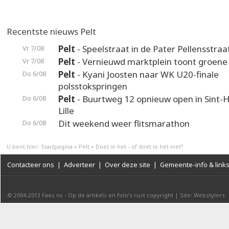
Recentste nieuws Pelt
Pelt
- Speelstraat in de Pater Pellensstraa
Vr 7/08
Pelt
- Vernieuwd marktplein toont groene
Vr 7/08
Pelt
- Kyani Joosten naar WK U20-finale
Do 6/08
polsstokspringen
Pelt
- Buurtweg 12 opnieuw open in Sint-H
Do 6/08
Lille
Dit weekend weer flitsmarathon
Do 6/08
U bent hier:
Startpagina
»
Pelt
»
Doet ie het - of doet ie het niet?
Contacteer ons
|
Adverteer
|
Over deze site
|
Gemeente-info & link
© 2004-2013
Faes nv
-
Op de artikels en foto’s rust copyright
|
Site: Webstylers