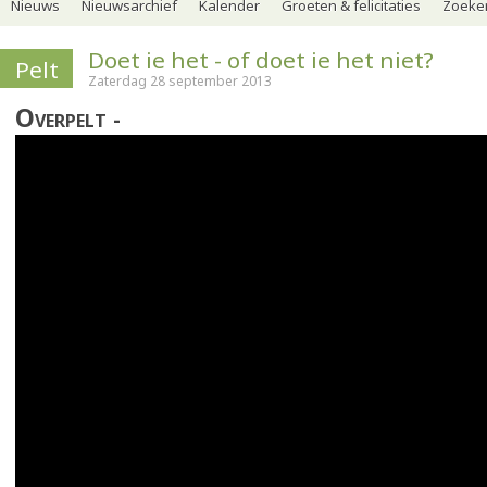
Nieuws
Nieuwsarchief
Kalender
Groeten & felicitaties
Zoeker
Doet ie het - of doet ie het niet?
Pelt
Zaterdag 28 september 2013
Overpelt