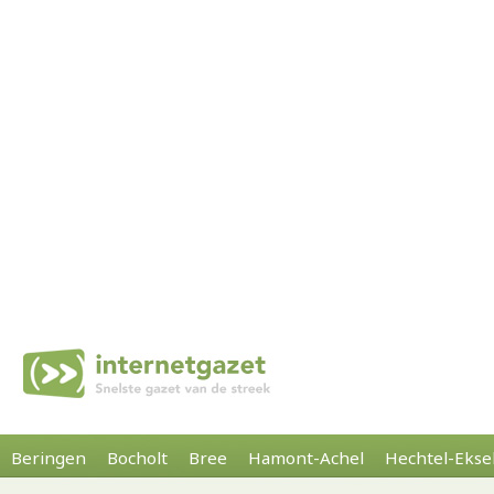
Beringen
Bocholt
Bree
Hamont-Achel
Hechtel-Ekse