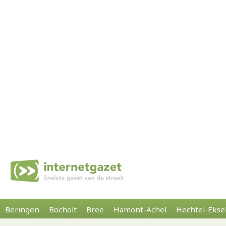
Beringen
Bocholt
Bree
Hamont-Achel
Hechtel-Ekse