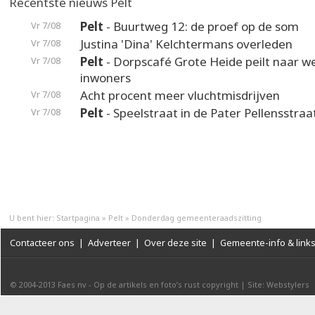
Recentste nieuws Pelt
Pelt
- Buurtweg 12: de proef op de som
Vr 7/08
Justina 'Dina' Kelchtermans overleden
Vr 7/08
Pelt
- Dorpscafé Grote Heide peilt naar 
Vr 7/08
inwoners
Acht procent meer vluchtmisdrijven
Vr 7/08
Pelt
- Speelstraat in de Pater Pellensstraa
Vr 7/08
U bent hier:
Startpagina
»
Pelt
»
Donderdag gemeenteraadszitting
Contacteer ons
|
Adverteer
|
Over deze site
|
Gemeente-info & link
© 2004-2013
Faes nv
-
Op de artikels en foto’s rust copyright
|
Site: Webstylers