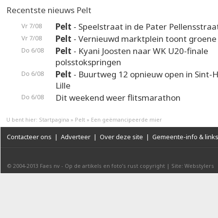
Recentste nieuws Pelt
Pelt
- Speelstraat in de Pater Pellensstraa
Vr 7/08
Pelt
- Vernieuwd marktplein toont groene
Vr 7/08
Pelt
- Kyani Joosten naar WK U20-finale
Do 6/08
polsstokspringen
Pelt
- Buurtweg 12 opnieuw open in Sint-H
Do 6/08
Lille
Dit weekend weer flitsmarathon
Do 6/08
U bent hier:
Startpagina
»
Pelt
»
Een geëmancipeerde mier
Contacteer ons
|
Adverteer
|
Over deze site
|
Gemeente-info & link
© 2004-2013
Faes nv
-
Op de artikels en foto’s rust copyright
|
Site: Webstylers