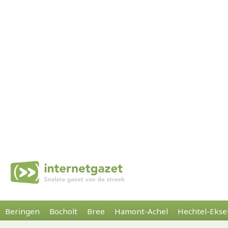
Beringen
Bocholt
Bree
Hamont-Achel
Hechtel-Ekse