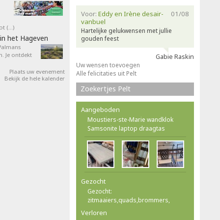
Voor:
Eddy en Irène desair-
01/08
vanbuel
ot (…)
Hartelijke gelukwensen met jullie
in het Hageven
gouden feest
 Palmans
. Je ontdekt
Gabie Raskin
Uw wensen toevoegen
Plaats uw evenement
Alle felicitaties uit Pelt
Bekijk de hele kalender
Zoekertjes Pelt
Aangeboden
Moustiers-ste-Marie wandklok
Samsonite laptop draagtas
Gezocht
Gezocht:
zitmaaiers,quads,brommers,
Verloren