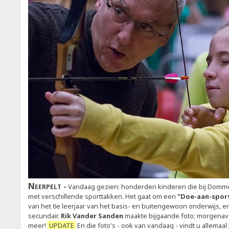
Neerpelt
Vandaag gezien: honderden kinderen die bij Dom
met verschillende sporttakken. Het gaat om een
"Doe-aan-spor
van het 6e leerjaar van het basis- en buitengewoon onderwijs, en
secundair.
Rik Vander Sanden
maakte bijgaande foto; morgenavo
meer!
UPDATE
En die foto's - ook van vandaag - vindt u allemaal