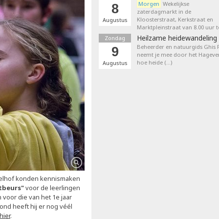
Morgen
Wekelijkse
8
zaterdagmarkt in de
Kloosterstraat, Kerkstraat en
Augustus
Marktpleinstraat van 8.00 uur t
Heilzame heidewandeling 
Zondag
Beheerder en natuurgids Ghis
9
neemt je mee door het Hageven
hoe heide (…)
Augustus
melhof konden kennismaken
tbeurs"
voor de leerlingen
 voor die van het 1e jaar
nd heeft hij er nog véél
hier
.