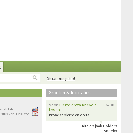
t
Stuur ons je tip!
Groeten & felicitaties
Voor:
Pierre greta Knevels
06/08
Padelclub
linsen
stus van 10:00 tot
Proficiat pierre en greta
Rita en jaak Dolders
t
snoekx