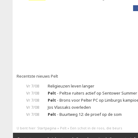
Recentste nieuws Pelt
Vr 7/08
Religieuzen leven langer
Vr 7/08
Pelt
- Peltse ruiters actief op Sentower Summer 
Vr 7/08
Pelt
- Brons voor Pelter PC op Limburgs kampi
Vr 7/08
Jos Vlassaks overleden
Vr 7/08
Pelt
- Buurtweg 12: de proef op de som
U bent hier:
Startpagina
»
Pelt
»
Een schot in de roos, die beurs