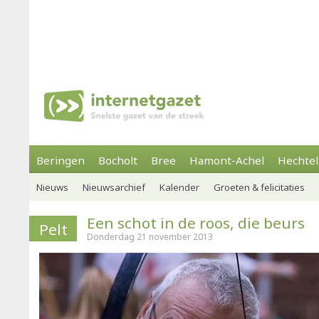
Beringen
Bocholt
Bree
Hamont-Achel
Hechtel
Nieuws
Nieuwsarchief
Kalender
Groeten & felicitaties
Een schot in de roos, die beurs
Pelt
Donderdag 21 november 2013