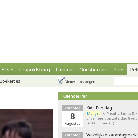
-Eksel
Leopoldsburg
Lommel
Oudsbergen
Peer
Pel
Zoekertjes
Nieuws toevoegen
Kalender Pelt
Kids Fun dag
Zaterdag
Morgen
K. Metallic Tennis & 
8
organiseert op zaterdag 8 Augu
16:00 uur een (…)
Augustus
Wekelijkse zaterdagmark
Zaterdag