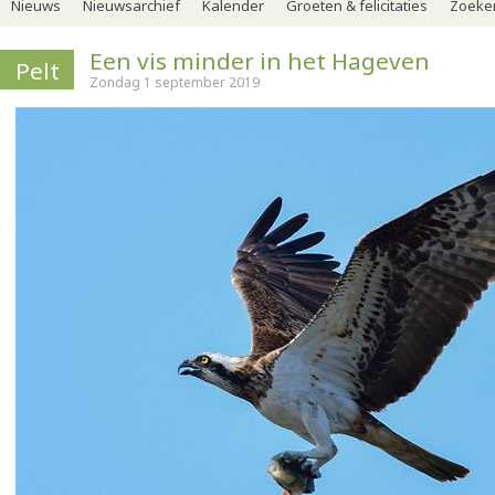
Nieuws
Nieuwsarchief
Kalender
Groeten & felicitaties
Zoeker
Een vis minder in het Hageven
Pelt
Zondag 1 september 2019