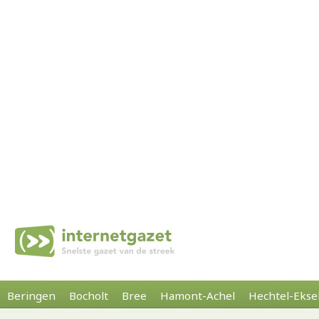
Beringen
Bocholt
Bree
Hamont-Achel
Hechtel-Ekse