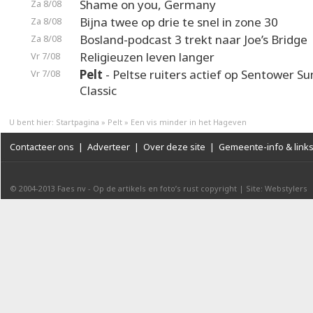
Shame on you, Germany
Za 8/08
Bijna twee op drie te snel in zone 30
Za 8/08
Bosland-podcast 3 trekt naar Joe’s Bridge
Za 8/08
Religieuzen leven langer
Vr 7/08
Pelt
- Peltse ruiters actief op Sentower 
Vr 7/08
Classic
U bent hier:
Startpagina
»
Pelt
»
Een vis minder in het Hageven
Contacteer ons
|
Adverteer
|
Over deze site
|
Gemeente-info & link
© 2004-2013
Faes nv
-
Op de artikels en foto’s rust copyright
|
Site: Webstylers