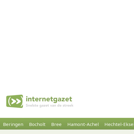
Beringen
Bocholt
Bree
Hamont-Achel
Hechtel-Ekse