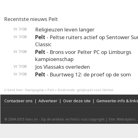
Recentste nieuws Pelt
Religieuzen leven langer
Vr 7/08
Pelt
- Peltse ruiters actief op Sentower 
Vr 7/08
Classic
Pelt
- Brons voor Pelter PC op Limburgs
Vr 7/08
kampioenschap
Jos Vlassaks overleden
Vr 7/08
Pelt
- Buurtweg 12: de proef op de som
Vr 7/08
U bent hier:
Startpagina
»
Pelt
»
Eindronde: gelijkspel voor Herkol
Contacteer ons
|
Adverteer
|
Over deze site
|
Gemeente-info & link
© 2004-2013
Faes nv
-
Op de artikels en foto’s rust copyright
|
Site: Webstylers