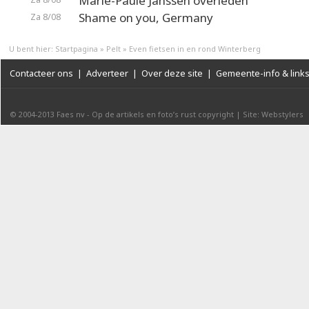
Marie-Paule Janssen overleden
Shame on you, Germany
Za 8/08
U bent hier:
Startpagina
»
Pelt
»
Even fietsen in en rond Winterberg
Contacteer ons
|
Adverteer
|
Over deze site
|
Gemeente-info & link
© 2004-2013
Faes nv
-
Op de artikels en foto’s rust copyright
|
Site: Webstylers