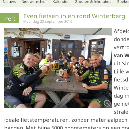
Nieuws
Nieuwsarchief
Kalender
Groeten & felicitaties
Zoeker
Even fietsen in en rond Winterberg
Pelt
Maandag 23 september 2019
Afgel
donde
vertr
van 
uit Si
Lille 
fiets
Winte
dag m
genie
stral
ideale fietstemperaturen, zonder materiaalpech 
banden. Met bijna 5000 hoogtemeters op een go