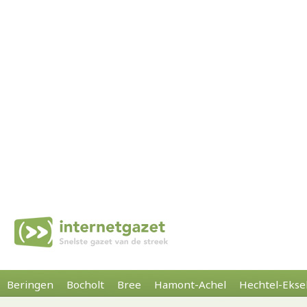
Beringen
Bocholt
Bree
Hamont-Achel
Hechtel-Ekse