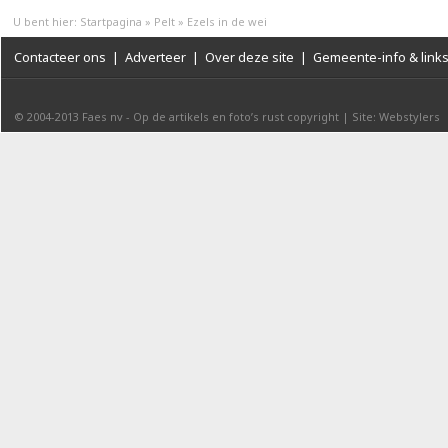
U bent hier:
Startpagina
»
Pelt
»
Ezels in de wei
Contacteer ons
|
Adverteer
|
Over deze site
|
Gemeente-info & link
© 2004-2013
Faes nv
-
Op de artikels en foto’s rust copyright
|
Site: Webstylers