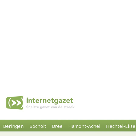
Beringen
Bocholt
Bree
Hamont-Achel
Hechtel-Ekse