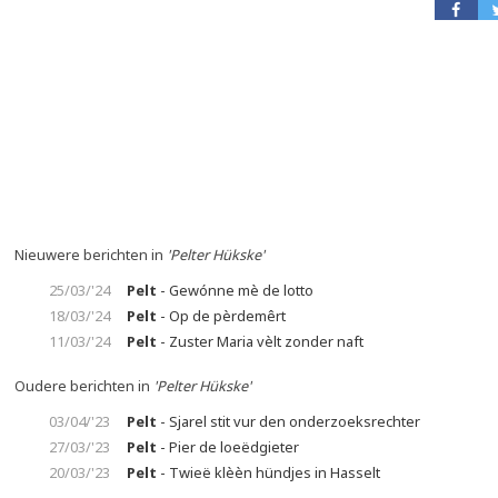
Nieuwere berichten in
'Pelter Hükske'
25/03/'24
Pelt
- Gewónne mè de lotto
18/03/'24
Pelt
- Op de pèrdemêrt
11/03/'24
Pelt
- Zuster Maria vèlt zonder naft
Oudere berichten in
'Pelter Hükske'
03/04/'23
Pelt
- Sjarel stit vur den onderzoeksrechter
27/03/'23
Pelt
- Pier de loeëdgieter
20/03/'23
Pelt
- Twieë klèèn hündjes in Hasselt