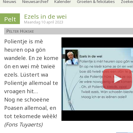
Nieuws
Nieuwsarchief
Kalender
Groeten & felicitaties
Zoeker
Ezels in de wei
Pelt
Maandag 10 april 2023
Pelter Hükske
Polientje is mè
heuren opa gön
wandele. En ze kome
ón en wei mè twieë
ezels. Lüstert wa
Polientje allemoal te
vroagen hit…
Nog ne schoeëne
Poasen allemoal, en
tot tekomede wèèk!
(Fons Tuyaerts)