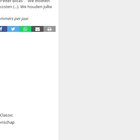
e Pelter Bloas". "We moeten
osten (...). We houden jullie
ummers per jaar.
Classic
oenschap