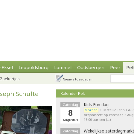
-Eksel
Leopoldsburg
Lommel
Oudsbergen
Peer
Pel
Zoekertjes
Nieuws toevoegen
oseph Schulte
Kalender Pelt
Kids Fun dag
Zaterdag
Morgen
K. Metallic Tennis & 
8
organiseert op zaterdag 8 Augu
16:00 uur een (…)
Augustus
Wekelijkse zaterdagmark
Zaterdag