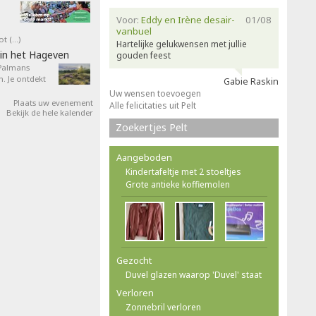
Voor:
Eddy en Irène desair-
01/08
vanbuel
ot (…)
Hartelijke gelukwensen met jullie
in het Hageven
gouden feest
 Palmans
. Je ontdekt
Gabie Raskin
Uw wensen toevoegen
Plaats uw evenement
Alle felicitaties uit Pelt
Bekijk de hele kalender
Zoekertjes Pelt
Aangeboden
Kindertafeltje met 2 stoeltjes
Grote antieke koffiemolen
Gezocht
Duvel glazen waarop 'Duvel' staat
Verloren
Zonnebril verloren