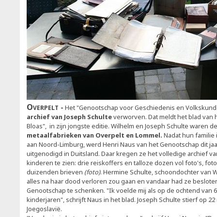
Overpelt
Het "Genootschap voor Geschiedenis en Volkskund
archief van Joseph Schulte
verworven. Dat meldt het blad van 
Bloas", in zijn jongste editie. Wilhelm en Joseph Schulte waren d
metaalfabrieken van Overpelt en Lommel.
Nadat hun familie
aan Noord-Limburg, werd Henri Naus van het Genootschap dit ja
uitgenodigd in Duitsland. Daar kregen ze het volledige archief va
kinderen te zien: drie reiskoffers en talloze dozen vol foto's, f
duizenden brieven
(foto)
. Hermine Schulte, schoondochter van W
alles na haar dood verloren zou gaan en vandaar had ze besloten
Genootschap te schenken. "Ik voelde mij als op de ochtend van 
kinderjaren", schrijft Naus in het blad. Joseph Schulte stierf op 2
Joegoslavië.