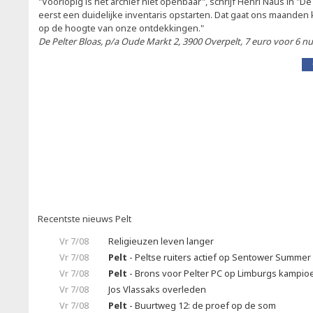
"Voorlopig is het archief niet openbaar", schrijf Henri Naus in "D
eerst een duidelijke inventaris opstarten. Dat gaat ons maanden k
op de hoogte van onze ontdekkingen."
De Pelter Bloas, p/a Oude Markt 2, 3900 Overpelt, 7 euro voor 6 n
Recentste nieuws Pelt
Vr 7/08
Religieuzen leven langer
Vr 7/08
Pelt
- Peltse ruiters actief op Sentower Summer 
Vr 7/08
Pelt
- Brons voor Pelter PC op Limburgs kampi
Vr 7/08
Jos Vlassaks overleden
Vr 7/08
Pelt
- Buurtweg 12: de proef op de som