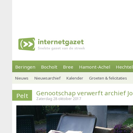
Beringen
Bocholt
Bree
Hamont-Achel
Hechtel
Nieuws
Nieuwsarchief
Kalender
Groeten & felicitaties
Genootschap verwerft archief J
Pelt
Zaterdag 28 oktober 2017