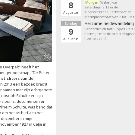
Morgen
Wekelijkse
8
zaterdagmarkt in de
Kloosterstraat, Kerkstraat en
Augustus
Marktpleinstraat van 8.00 uur t
Heilzame heidewandeling 
Zondag
Beheerder en natuurgids Ghis
9
neemt je mee door het Hageven
hoe heide (…)
Augustus
e Overpelt" heeft
het
het genootschap, "De Pelter
e
stichters van de
 in 2013 een bezoek bracht
ar samen met zijn echtgenote
n Joseph Schulte en zijn
oto-albums, documenten en
ilhelm Schulte, was bang dat
 om het archief aan het
6 december in mijn
2 november 1927 in Celje in