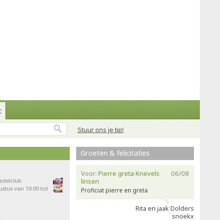
t
Stuur ons je tip!
Groeten & felicitaties
Voor:
Pierre greta Knevels
06/08
Padelclub
linsen
stus van 10:00 tot
Proficiat pierre en greta
Rita en jaak Dolders
t
snoekx