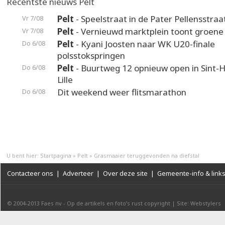
Recentste nieuws Pelt
Pelt
- Speelstraat in de Pater Pellensstraa
Vr 7/08
Pelt
- Vernieuwd marktplein toont groene
Vr 7/08
Pelt
- Kyani Joosten naar WK U20-finale
Do 6/08
polsstokspringen
Pelt
- Buurtweg 12 opnieuw open in Sint-H
Do 6/08
Lille
Dit weekend weer flitsmarathon
Do 6/08
U bent hier:
Startpagina
»
Pelt
»
Grasmaaier teruggevonden na diefstal
Contacteer ons
|
Adverteer
|
Over deze site
|
Gemeente-info & link
© 2004-2013
Faes nv
-
Op de artikels en foto’s rust copyright
|
Site: Webstylers