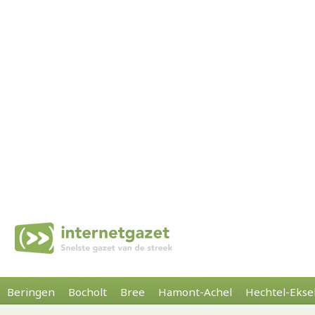
Beringen
Bocholt
Bree
Hamont-Achel
Hechtel-Ekse