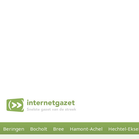
Beringen
Bocholt
Bree
Hamont-Achel
Hechtel-Ekse