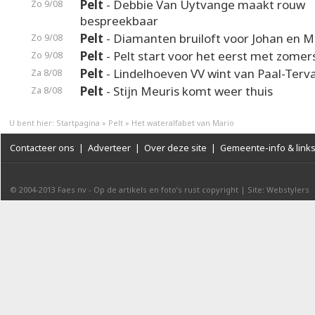
Pelt
- Debbie Van Uytvange maakt rouw
Zo 9/08
bespreekbaar
Pelt
- Diamanten bruiloft voor Johan en M
Zo 9/08
Pelt
- Pelt start voor het eerst met zomer
Zo 9/08
Pelt
- Lindelhoeven VV wint van Paal-Terv
Za 8/08
Pelt
- Stijn Meuris komt weer thuis
Za 8/08
U bent hier:
Startpagina
»
Pelt
»
Het wateralfabet van Mario
Contacteer ons
|
Adverteer
|
Over deze site
|
Gemeente-info & link
© 2004-2013
Faes nv
-
Op de artikels en foto’s rust copyright
|
Site: Webstylers