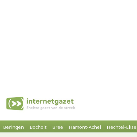
Beringen
Bocholt
Bree
Hamont-Achel
Hechtel-Ekse