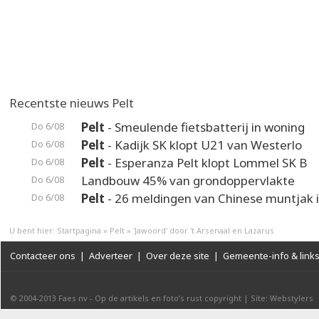
Recentste nieuws Pelt
Pelt
- Smeulende fietsbatterij in woning
Do 6/08
Pelt
- Kadijk SK klopt U21 van Westerlo
Do 6/08
Pelt
- Esperanza Pelt klopt Lommel SK B
Do 6/08
Landbouw 45% van grondoppervlakte
Do 6/08
Pelt
- 26 meldingen van Chinese muntjak i
Do 6/08
U bent hier:
Startpagina
»
Pelt
»
'Jawoord' door 't Arsenaal en Lazarus
Contacteer ons
|
Adverteer
|
Over deze site
|
Gemeente-info & link
© 2004-2013
Faes nv
-
Op de artikels en foto’s rust copyright
|
Site: Webstylers