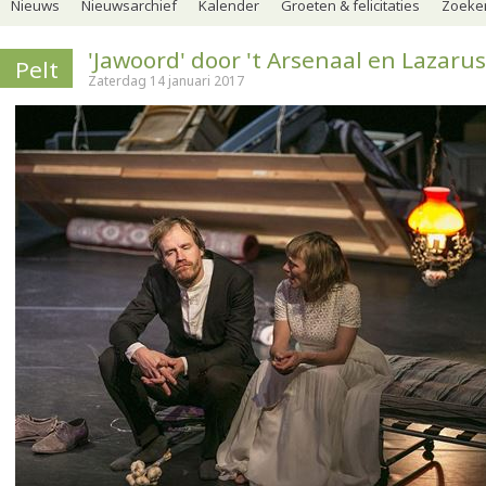
Nieuws
Nieuwsarchief
Kalender
Groeten & felicitaties
Zoeker
'Jawoord' door 't Arsenaal en Lazarus
Pelt
Zaterdag 14 januari 2017