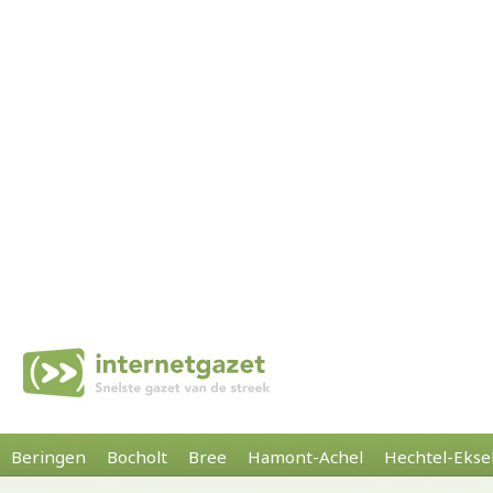
Beringen
Bocholt
Bree
Hamont-Achel
Hechtel-Ekse