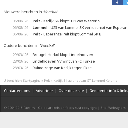
Nieuwere berichten in
'Voetbal'
06/08/'26
Pelt
- Kadijk SK klopt U21 van Westerlo
06/08/'26
Lommel
- U23 van Lommel SK verliest nipt van Esperan
06/08/'26
Pelt
- Esperanza Pelt klopt Lommel SK B
Oudere berichten in
'Voetbal'
29/03/'26
Breugel-Herkol klopt Lindelhoeven
28/03/'26
Lindelhoeven VV wint van FC Turkse
28/03/'26
Ruime zege van Kadijk tegen Eksel
U bent hier:
Startpagina
»
Pelt
»
Kadijk B haalt het van GT Lommel Kolonie
Contacteer ons
|
Adverteer
|
Over deze site
|
Gemeente-info & link
© 2004-2013
Faes nv
-
Op de artikels en foto’s rust copyright
|
Site: Webstylers