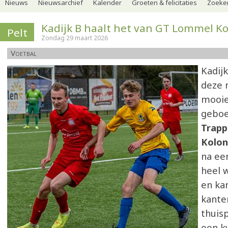
Nieuws
Nieuwsarchief
Kalender
Groeten & felicitaties
Zoeker
Kadijk B haalt het van GT Lommel Ko
Pelt
Zondag 29 maart 2026
Voetbal
Kadij
deze 
mooie
geboe
Trapp
Kolon
na ee
heel 
en ka
kante
thuis
een k