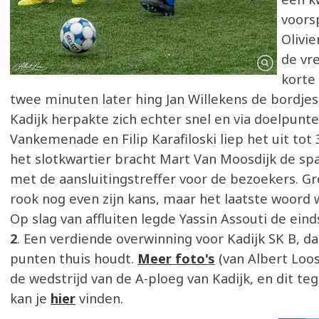
voors
Olivi
de vr
korte
twee minuten later hing Jan Willekens de bordjes 
Kadijk herpakte zich echter snel en via doelpunt
Vankemenade en Filip Karafiloski liep het uit tot 
het slotkwartier bracht Mart Van Moosdijk de sp
met de aansluitingstreffer voor de bezoekers. G
rook nog even zijn kans, maar het laatste woord w
Op slag van affluiten legde Yassin Assouti de ein
2
. Een verdiende overwinning voor Kadijk SK B, da
punten thuis houdt.
Meer foto's
(van Albert Loos
de wedstrijd van de A-ploeg van Kadijk, en dit teg
kan je
hier
vinden.