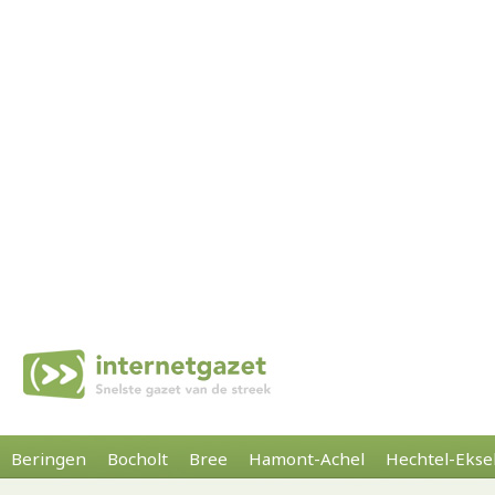
Beringen
Bocholt
Bree
Hamont-Achel
Hechtel-Ekse