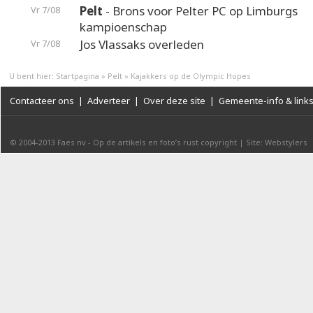
Pelt
- Brons voor Pelter PC op Limburgs
Vr 7/08
kampioenschap
Jos Vlassaks overleden
Vr 7/08
U bent hier:
Startpagina
»
Pelt
»
Kajakkers op de Olympic Hopes
Contacteer ons
|
Adverteer
|
Over deze site
|
Gemeente-info & link
© 2004-2013
Faes nv
-
Op de artikels en foto’s rust copyright
|
Site: Webstylers