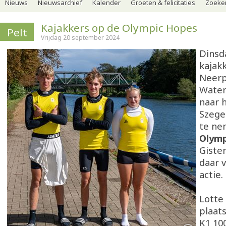
Nieuws
Nieuwsarchief
Kalender
Groeten & felicitaties
Zoeker
Kajakkers op de Olympic Hopes
Pelt
Vrijdag 20 september 2024
Dinsd
kajak
Neerp
Water
naar 
Szege
te ne
Olymp
Giste
daar v
actie.
Lotte
plaats
K1 10