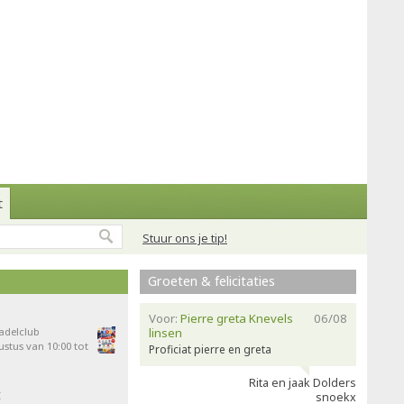
t
Stuur ons je tip!
Groeten & felicitaties
Voor:
Pierre greta Knevels
06/08
Padelclub
linsen
stus van 10:00 tot
Proficiat pierre en greta
Rita en jaak Dolders
t
snoekx