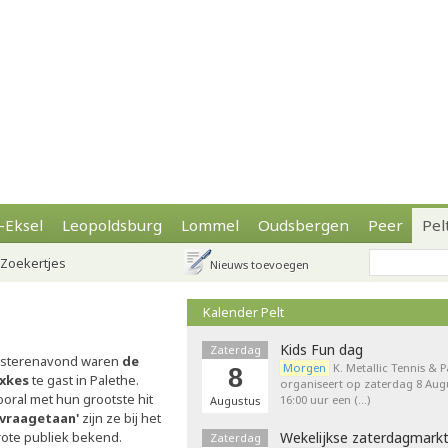
-Eksel
Leopoldsburg
Lommel
Oudsbergen
Peer
Pel
Zoekertjes
Nieuws toevoegen
Kalender Pelt
Kids Fun dag
Zaterdag
isterenavond waren
de
Morgen
K. Metallic Tennis & 
8
ixkes
te gast in Palethe.
organiseert op zaterdag 8 Augu
ooral met hun grootste hit
16:00 uur een (…)
Augustus
Kvraagetaan'
zijn ze bij het
rote publiek bekend.
Wekelijkse zaterdagmark
Zaterdag