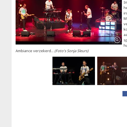
I
he
ir
M
v
k
a
s
h
Ambiance verzekerd...
(Foto's Sonja Sleurs)