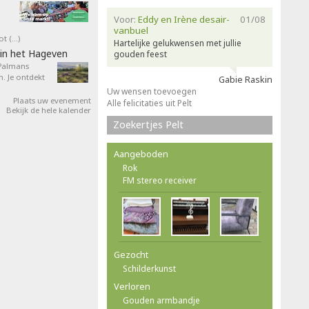
Voor:
Eddy en Irène desair-
01/08
vanbuel
ot (…)
Hartelijke gelukwensen met jullie
in het Hageven
gouden feest
 Palmans
. Je ontdekt
Gabie Raskin
Uw wensen toevoegen
Plaats uw evenement
Alle felicitaties uit Pelt
Bekijk de hele kalender
Zoekertjes Pelt
Aangeboden
Rok
FM stereo receiver
Gezocht
Schilderkunst
Verloren
Gouden armbandje