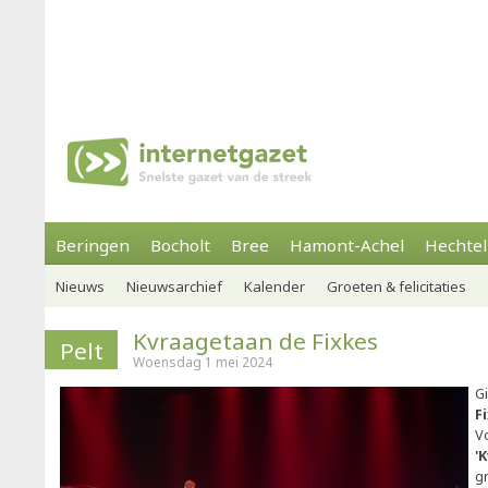
Beringen
Bocholt
Bree
Hamont-Achel
Hechtel
Nieuws
Nieuwsarchief
Kalender
Groeten & felicitaties
Kvraagetaan de Fixkes
Pelt
Woensdag 1 mei 2024
G
F
V
'
g