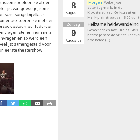
ntussen speelden ze al een
Morgen
Wekelijkse
8
zaterdagmarkt in de
le lijst van geestige, soms
Kloosterstraat, Kerkstraat en
Augustus
onische songs bij elkaar.
Marktpleinstraat van 8.00 uur t
omenteel toeren ze met een
Heilzame heidewandeling 
Zondag
erzoekjestournee. Iedereen
Beheerder en natuurgids Ghis
9
on vragen stellen, nummers
neemt je mee door het Hageven
anvragen en zo werd een
hoe heide (…)
Augustus
peellijst samengesteld voor
un eerste theatershow.