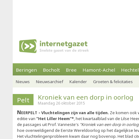
Beringen
Bocholt
Bree
Hamont-Achel
Hechtel
Nieuws
Nieuwsarchief
Kalender
Groeten & felicitaties
Kroniek van een dorp in oorlog
Pelt
Maandag 26 oktober 2015
Neerpelt
Vluchtelingen zijn van alle tijden.
Ze komen ook we
editie van
"Het Liller Heem"*
, het kwartaalblad van de Lilse He
de passages uit Prof. Vanneste's
"Kroniek van een dorp in oorlog
hoe overweldigend de Eerste Wereldoorlog op het dagelijkse lev
Het vluchtelingenprobleem kwam daar nog bovenop. Het blad ci