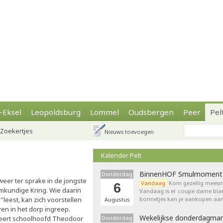
-Eksel
Leopoldsburg
Lommel
Oudsbergen
Peer
Pel
Zoekertjes
Nieuws toevoegen
Kalender Pelt
BinnenHOF Smulmoment
Donderdag
er ter sprake in de jongste
Vandaag
Kom gezellig meesm
6
emkundige Kring. Wie daarin
Vandaag is er coupe dame bla
"
leest, kan zich voorstellen
bonnetjes kan je aankopen aan
Augustus
en in het dorp ingreep.
Wekelijkse donderdagmar
teert schoolhoofd Theodoor
Donderdag