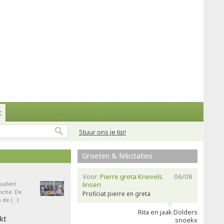
t
Stuur ons je tip!
Groeten & felicitaties
Voor:
Pierre greta Knevels
06/08
ullen!
linsen
nche. De
Proficiat pierre en greta
 de (…)
Rita en jaak Dolders
kt
snoekx