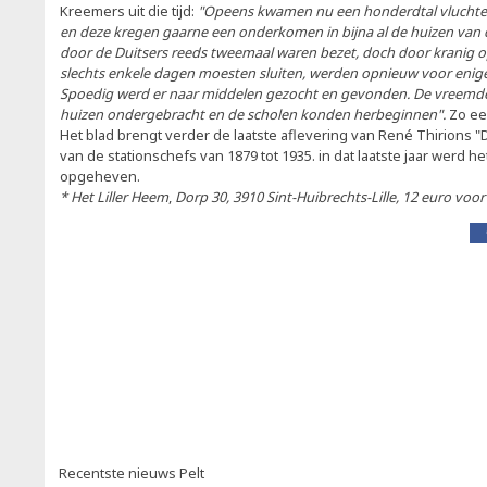
Kreemers uit die tijd:
"Opeens kwamen nu een honderdtal vluchteli
en deze kregen gaarne een onderkomen in bijna al de huizen van 
door de Duitsers reeds tweemaal waren bezet, doch door kranig 
slechts enkele dagen moesten sluiten, werden opnieuw voor enig
Spoedig werd er naar middelen gezocht en gevonden. De vreemde
huizen ondergebracht en de scholen konden herbeginnen".
Zo ee
Het blad brengt verder de laatste aflevering van René Thirions "
van de stationschefs van 1879 tot 1935. in dat laatste jaar werd het
opgeheven.
* Het Liller Heem
,
Dorp 30, 3910 Sint-Huibrechts-Lille, 12 euro vo
Recentste nieuws Pelt