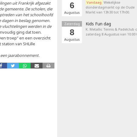
Vandaag
Wekelijkse
ngen uit Frankrijk afgezakt
6
donderdagmarkt op de Oude
de gemeente. De scholen, die
Markt van 13h30 tot 17h00.
Augustus
optreden van het schoolhoofd
e dagen in beslag genomen.
Kids Fun dag
Zaterdag
 vluchtelingen werden in de
K. Metallic Tennis & Padelclub 
8
nvoudig ging dat toen.
zaterdag 8 Augustus van 10:00 t
Den troep" en een overzicht
Augustus
 station van SHLille
or een jaarabonnement.