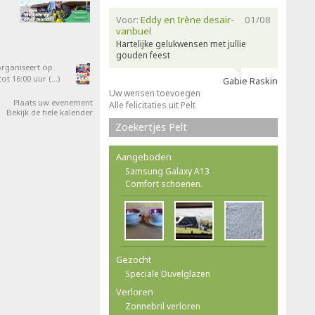
Voor:
Eddy en Irène desair-
01/08
vanbuel
Hartelijke gelukwensen met jullie
gouden feest
organiseert op
ot 16:00 uur (…)
Gabie Raskin
Uw wensen toevoegen
Plaats uw evenement
Alle felicitaties uit Pelt
Bekijk de hele kalender
Zoekertjes Pelt
Aangeboden
Samsung Galaxy A13
Comfort schoenen.
Gezocht
Speciale Duvelglazen
Verloren
Zonnebril verloren