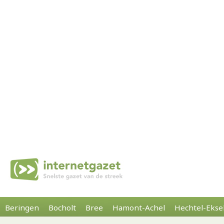
Beringen
Bocholt
Bree
Hamont-Achel
Hechtel-Ekse