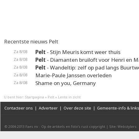
Recentste nieuws Pelt
Pelt
- Stijn Meuris komt weer thuis
Za 8/08
Pelt
- Diamanten bruiloft voor Henri en M
Za 8/08
Pelt
- Wandeltip: zelf op pad langs Buurt
Za 8/08
Marie-Paule Janssen overleden
Za 8/08
Shame on you, Germany
Za 8/08
U bent hier:
Startpagina
»
Pelt
»
Lente in zicht
Contacteer ons
|
Adverteer
|
Over deze site
|
Gemeente-info & link
© 2004-2013
Faes nv
-
Op de artikels en foto’s rust copyright
|
Site: Webstylers