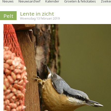
Nieuws
Nieuwsarchief
Kalender
Groeten & felicitaties
Zoeker
Lente in zicht
Pelt
Woensdag 13 februari 2019