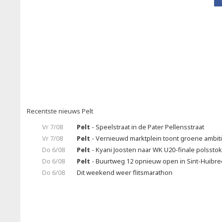
Recentste nieuws Pelt
Vr 7/08
Pelt
- Speelstraat in de Pater Pellensstraat
Vr 7/08
Pelt
- Vernieuwd marktplein toont groene ambit
Do 6/08
Pelt
- Kyani Joosten naar WK U20-finale polssto
Do 6/08
Pelt
- Buurtweg 12 opnieuw open in Sint-Huibrec
Do 6/08
Dit weekend weer flitsmarathon