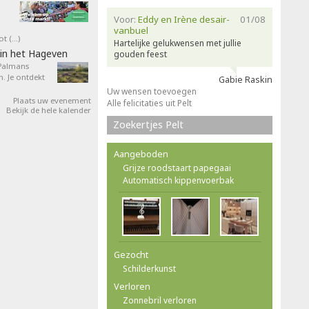
Voor:
Eddy en Irène desair-
01/08
vanbuel
ot (…)
Hartelijke gelukwensen met jullie
in het Hageven
gouden feest
 Palmans
. Je ontdekt
Gabie Raskin
Uw wensen toevoegen
Plaats uw evenement
Alle felicitaties uit Pelt
Bekijk de hele kalender
Zoekertjes Pelt
Aangeboden
Grijze roodstaart papegaai
Automatisch kippenvoerbak
Gezocht
Schilderkunst
Verloren
Zonnebril verloren