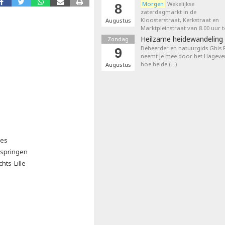
Morgen
Wekelijkse
8
zaterdagmarkt in de
Kloosterstraat, Kerkstraat en
Augustus
Marktpleinstraat van 8.00 uur t
Heilzame heidewandeling 
Zondag
Beheerder en natuurgids Ghis
9
neemt je mee door het Hageven
hoe heide (…)
Augustus
ies
kspringen
hts-Lille