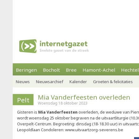
Beringen
Bocholt
Bree
Hamont-Achel
Hechtel
Nieuws
Nieuwsarchief
Kalender
Groeten & felicitaties
Mia Vanderfeesten overleden
Pelt
Woensdag 18 oktober 2023
Gisteren is
Mia Vanderfeesten
overleden, de weduwe van Pierre
wordt woensdag 25 oktober begraven na de uitvaartliturgie (10.3
Overpelt-Centrum. Begroeting: dinsdag (18-18.30 uur) in uitvaar
Leopoldlaan Condoleren: www.uitvaartzorg-severens.be