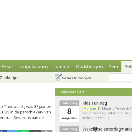
-Eksel
Leopoldsburg
Lommel
Oudsbergen
Peer
Pel
Zoekertjes
Nieuws toevoegen
Kalender Pelt
Kids Fun dag
Zaterdag
 Theuwis. Zij was 87 jaar en
Morgen
K. Metallic Tennis & 
8
0 uur) in de parochiekerk van
organiseert op zaterdag 8 Augu
tcentrum Severens aan de
16:00 uur een (…)
Augustus
Wekelijkse zaterdagmark
Zaterdag