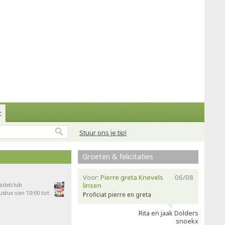
t
Stuur ons je tip!
Groeten & felicitaties
Voor:
Pierre greta Knevels
06/08
Padelclub
linsen
stus van 10:00 tot
Proficiat pierre en greta
Rita en jaak Dolders
t
snoekx