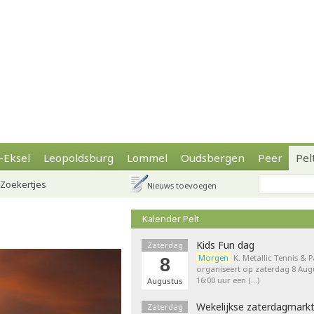
-Eksel
Leopoldsburg
Lommel
Oudsbergen
Peer
Pel
Zoekertjes
Nieuws toevoegen
d
Kalender Pelt
Kids Fun dag
Zaterdag
Morgen
K. Metallic Tennis & 
8
organiseert op zaterdag 8 Augu
16:00 uur een (…)
Augustus
Wekelijkse zaterdagmark
Zaterdag