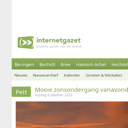
Beringen
Bocholt
Bree
Hamont-Achel
Hechtel
Nieuws
Nieuwsarchief
Kalender
Groeten & felicitaties
Mooie zonsondergang vanavon
Pelt
Vrijdag 6 oktober 2023