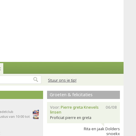
t
Stuur ons je tip!
Groeten & felicitaties
Voor:
Pierre greta Knevels
06/08
Padelclub
linsen
stus van 10:00 tot
Proficiat pierre en greta
Rita en jaak Dolders
t
snoekx