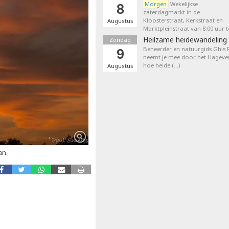
Morgen
Wekelijkse
8
zaterdagmarkt in de
Kloosterstraat, Kerkstraat en
Augustus
Marktpleinstraat van 8.00 uur t
Heilzame heidewandeling 
Zondag
Beheerder en natuurgids Ghis
9
neemt je mee door het Hageven
hoe heide (…)
Augustus
an.