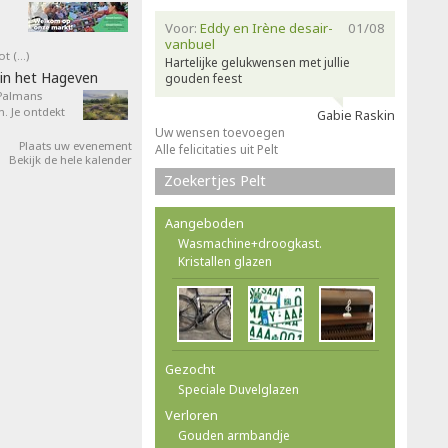
Voor:
Eddy en Irène desair-
01/08
vanbuel
ot (…)
Hartelijke gelukwensen met jullie
in het Hageven
gouden feest
 Palmans
. Je ontdekt
Gabie Raskin
Uw wensen toevoegen
Plaats uw evenement
Alle felicitaties uit Pelt
Bekijk de hele kalender
Zoekertjes Pelt
Aangeboden
Wasmachine+droogkast.
Kristallen glazen
Gezocht
Speciale Duvelglazen
Verloren
Gouden armbandje