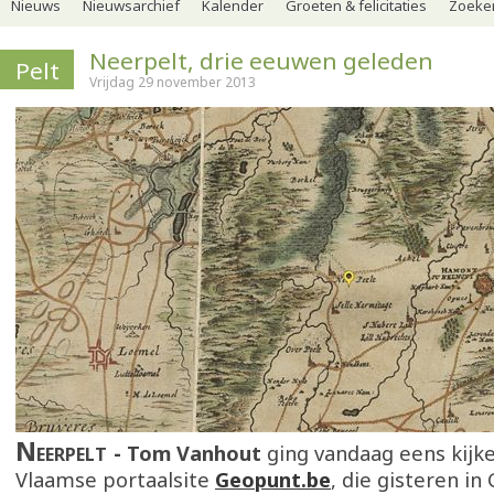
Nieuws
Nieuwsarchief
Kalender
Groeten & felicitaties
Zoeker
Neerpelt, drie eeuwen geleden
Pelt
Vrijdag 29 november 2013
Neerpelt
Tom Vanhout
ging vandaag eens kijk
Vlaamse portaalsite
Geopunt.be
, die gisteren in