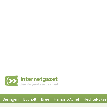
Beringen
Bocholt
Bree
Hamont-Achel
Hechtel-Ekse