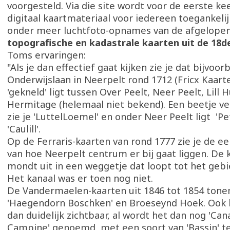
voorgesteld. Via die site wordt voor de eerste kee
digitaal kaartmateriaal voor iedereen toegankel
onder meer luchtfoto-opnames van de afgelopen 
topografische en kadastrale kaarten uit de 18d
Toms ervaringen:
"Als je dan effectief gaat kijken zie je dat bijvoor
Onderwijslaan in Neerpelt rond 1712 (Fricx Kaart
'gekneld' ligt tussen Over Peelt, Neer Peelt, Lill 
Hermitage (helemaal niet bekend). Een beetje ver
zie je 'LuttelLoemel' en onder Neer Peelt ligt 'Pe
'Caulill'.
Op de Ferraris-kaarten van rond 1777 zie je de e
van hoe Neerpelt centrum er bij gaat liggen. De 
mondt uit in een weggetje dat loopt tot het gebi
Het kanaal was er toen nog niet.
De Vandermaelen-kaarten uit 1846 tot 1854 tone
'Haegendorn Boschken' en Broeseynd Hoek. Ook h
dan duidelijk zichtbaar, al wordt het dan nog 'Cana
Campine' genoemd, met een soort van 'Bassin' t