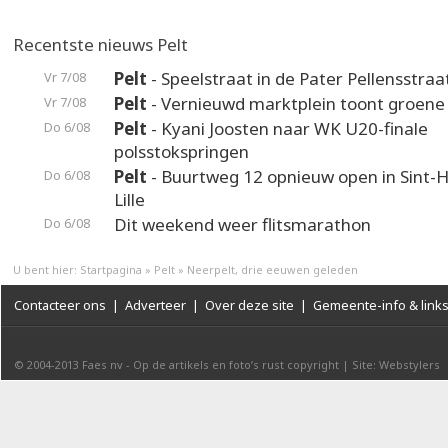
Recentste nieuws Pelt
Pelt
- Speelstraat in de Pater Pellensstraa
Vr 7/08
Pelt
- Vernieuwd marktplein toont groene
Vr 7/08
Pelt
- Kyani Joosten naar WK U20-finale
Do 6/08
polsstokspringen
Pelt
- Buurtweg 12 opnieuw open in Sint-H
Do 6/08
Lille
Dit weekend weer flitsmarathon
Do 6/08
U bent hier:
Startpagina
»
Pelt
»
Neerpelt, drie eeuwen geleden
Contacteer ons
|
Adverteer
|
Over deze site
|
Gemeente-info & link
© 2004-2013
Faes nv
-
Op de artikels en foto’s rust copyright
|
Site: Webstylers