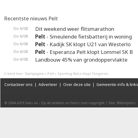
Recentste nieuws Pelt
Dit weekend weer flitsmarathon
Do 6/08
Pelt
- Smeulende fietsbatterij in woning
Do 6/08
Pelt
- Kadijk SK klopt U21 van Westerlo
Do 6/08
Pelt
- Esperanza Pelt klopt Lommel SK B
Do 6/08
Landbouw 45% van grondoppervlakte
Do 6/08
U bent hier:
Startpagina
»
Pelt
»
Sporting NeLo klopt Tongeren
Contacteer ons
|
Adverteer
|
Over deze site
|
Gemeente-info & link
© 2004-2013
Faes nv
-
Op de artikels en foto’s rust copyright
|
Site: Webstylers