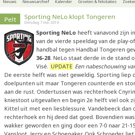
Nieuws
Nieuwsarchief
Kalender
Groeten & felicitaties
Zoeker
Sporting NeLo klopt Tongeren
Pelt
Dinsdag 7 mei 2019
Sporting NeLo
heeft vanavond zijn i
van de vierde speeldag van de play-of
handbal tegen Handbal Tongeren gew
36-28
. NeLo staat derde in de stand 
Visé.
UPDATE
Een nabeschouwing van
De eerste helft was niet geweldig. Sporting liep 
doelpunten uit maar Tongeren counterde en ston
aan de rust. Ondertussen was rechterhoek Cnyr
kniestoot uitgevallen en begin 2e helft viel ook z
Kittel uit met een liesblessure. Vandebeeck dan 
rechterhoek en hij deed dat goed. Bovendien was
wakker geworden en ging door een 7-0 naar 21-15 
Vansloot, Jerry en Schoenaker. Ook Schroeder liet