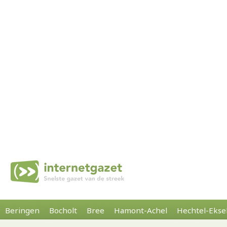
Beringen
Bocholt
Bree
Hamont-Achel
Hechtel-Ekse