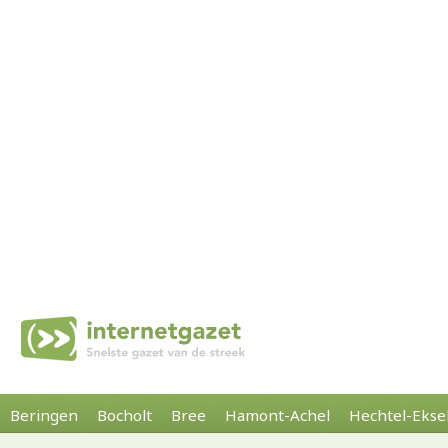
Beringen
Bocholt
Bree
Hamont-Achel
Hechtel-Ekse