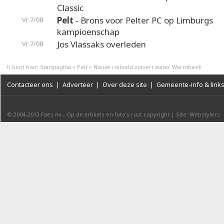
Classic
Pelt
- Brons voor Pelter PC op Limburgs
Vr 7/08
kampioenschap
Jos Vlassaks overleden
Vr 7/08
U bent hier:
Startpagina
»
Pelt
»
Nieuw rietveld zuivert water Warmbeek
Contacteer ons
|
Adverteer
|
Over deze site
|
Gemeente-info & link
© 2004-2013
Faes nv
-
Op de artikels en foto’s rust copyright
|
Site: Webstylers