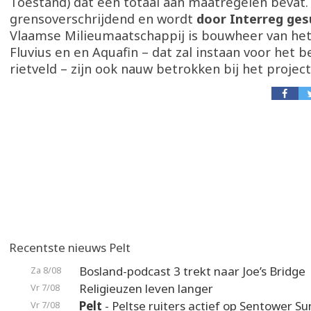
Toestand) dat een totaal aan maatregelen bevat. 
grensoverschrijdend en wordt
door Interreg ges
Vlaamse Milieumaatschappij is bouwheer van het
Fluvius en en Aquafin – dat zal instaan voor het 
rietveld – zijn ook nauw betrokken bij het project
Recentste nieuws Pelt
Bosland-podcast 3 trekt naar Joe’s Bridge
Za 8/08
Religieuzen leven langer
Vr 7/08
Pelt
- Peltse ruiters actief op Sentower 
Vr 7/08