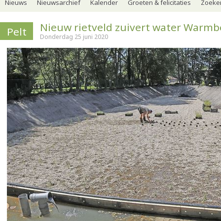
Nieuws
Nieuwsarchief
Kalender
Groeten & felicitaties
Zoeker
Nieuw rietveld zuivert water Warmb
Pelt
Donderdag 25 juni 2020