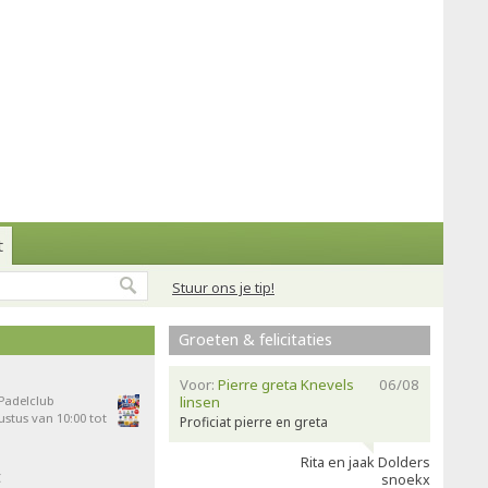
t
Stuur ons je tip!
Groeten & felicitaties
Voor:
Pierre greta Knevels
06/08
 Padelclub
linsen
stus van 10:00 tot
Proficiat pierre en greta
Rita en jaak Dolders
t
snoekx