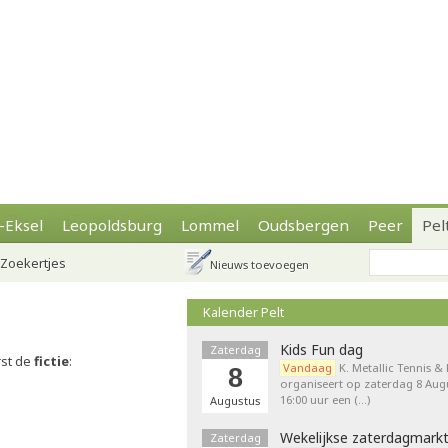
-Eksel
Leopoldsburg
Lommel
Oudsbergen
Peer
Pel
Zoekertjes
Nieuws toevoegen
Kalender Pelt
Kids Fun dag
Zaterdag
rst de
fictie
:
Vandaag
K. Metallic Tennis &
8
organiseert op zaterdag 8 Augu
16:00 uur een (…)
Augustus
Wekelijkse zaterdagmark
Zaterdag