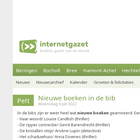
Beringen
Bocholt
Bree
Hamont-Achel
Hechtel
Nieuws
Nieuwsarchief
Kalender
Groeten & felicitaties
Nieuwe boeken in de bib
Pelt
Woensdag 6 juli 2022
In de bibs zijn er weer heel wat
nieuwe boeken
gearriveerd. Ee
- Haar woord/ Louise Candlish (thriller)
- De ripper connectie/ Gerrit Barendrecht (thriller)
- De kristallen stop/ Arsène Lupin (detective)
- Het schaduwhuis/ Anna Downes (thriller)