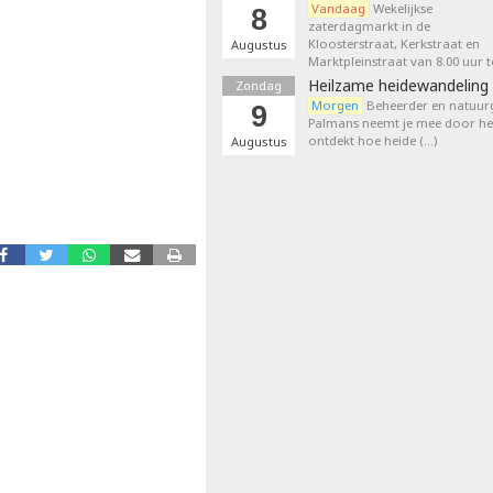
Vandaag
Wekelijkse
8
zaterdagmarkt in de
Kloosterstraat, Kerkstraat en
Augustus
Marktpleinstraat van 8.00 uur t
Heilzame heidewandeling 
Zondag
Morgen
Beheerder en natuurg
9
Palmans neemt je mee door het
ontdekt hoe heide (…)
Augustus