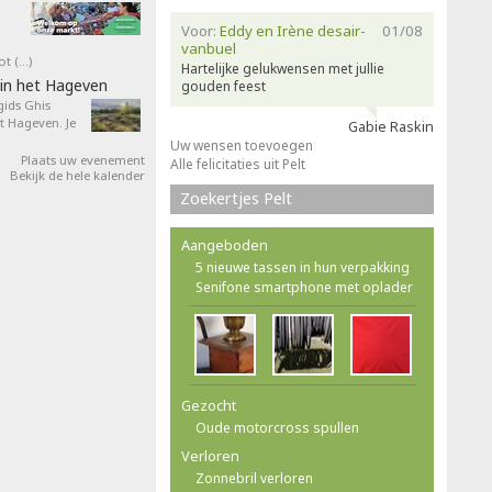
Voor:
Eddy en Irène desair-
01/08
vanbuel
ot (…)
Hartelijke gelukwensen met jullie
in het Hageven
gouden feest
ids Ghis
 Hageven. Je
Gabie Raskin
Uw wensen toevoegen
Plaats uw evenement
Alle felicitaties uit Pelt
Bekijk de hele kalender
Zoekertjes Pelt
Aangeboden
5 nieuwe tassen in hun verpakking
Senifone smartphone met oplader
Gezocht
Oude motorcross spullen
Verloren
Zonnebril verloren