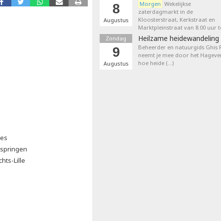
Morgen
Wekelijkse
8
zaterdagmarkt in de
Kloosterstraat, Kerkstraat en
Augustus
Marktpleinstraat van 8.00 uur t
Heilzame heidewandeling 
Zondag
Beheerder en natuurgids Ghis
9
neemt je mee door het Hageven
hoe heide (…)
Augustus
ies
kspringen
hts-Lille