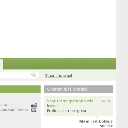
t
Stuur ons je tip!
Groeten & felicitaties
Voor:
Pierre greta Knevels
06/08
Padelclub
linsen
stus van 10:00 tot
Proficiat pierre en greta
Rita en jaak Dolders
t
snoekx