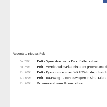
Recentste nieuws Pelt
Vr 7/08
Pelt
- Speelstraat in de Pater Pellensstraat
Vr 7/08
Pelt
- Vernieuwd marktplein toont groene ambit
Do 6/08
Pelt
- Kyani Joosten naar WK U20-finale polssto
Do 6/08
Pelt
- Buurtweg 12 opnieuw open in Sint-Huibrec
Do 6/08
Dit weekend weer flitsmarathon