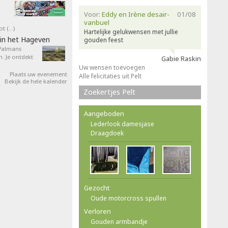
Voor:
Eddy en Irène desair-
01/08
vanbuel
ot (…)
Hartelijke gelukwensen met jullie
in het Hageven
gouden feest
 Palmans
. Je ontdekt
Gabie Raskin
Uw wensen toevoegen
Plaats uw evenement
Alle felicitaties uit Pelt
Bekijk de hele kalender
Zoekertjes Pelt
Aangeboden
Lederlook damesjase
Draagdoek
Gezocht
Oude motorcross spullen
Verloren
Gouden armbandje