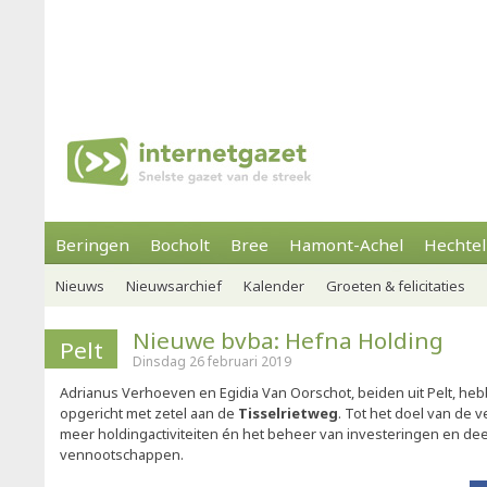
Beringen
Bocholt
Bree
Hamont-Achel
Hechtel
Nieuws
Nieuwsarchief
Kalender
Groeten & felicitaties
Nieuwe bvba: Hefna Holding
Pelt
Dinsdag 26 februari 2019
Adrianus Verhoeven en Egidia Van Oorschot, beiden uit Pelt, h
opgericht met zetel aan de
Tisselrietweg
. Tot het doel van de
meer holdingactiviteiten én het beheer van investeringen en de
vennootschappen.