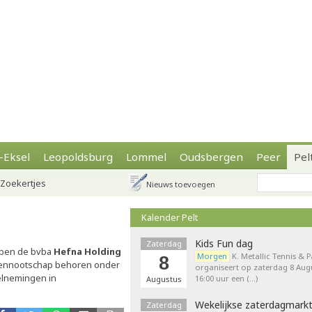
-Eksel
Leopoldsburg
Lommel
Oudsbergen
Peer
Pel
Zoekertjes
Nieuws toevoegen
Kalender Pelt
Kids Fun dag
Zaterdag
ebben de bvba
Hefna Holding
Morgen
K. Metallic Tennis & 
8
 vennootschap behoren onder
organiseert op zaterdag 8 Augu
elnemingen in
16:00 uur een (…)
Augustus
Wekelijkse zaterdagmark
Zaterdag