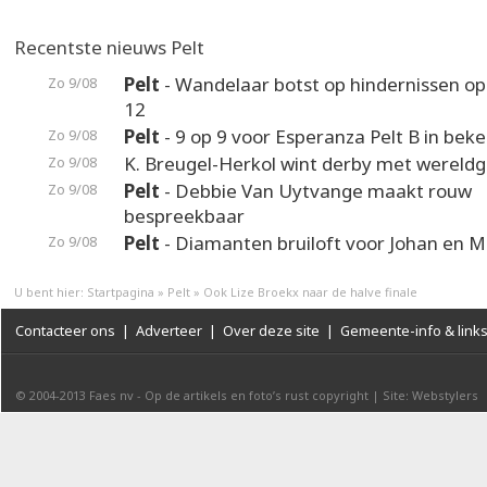
Recentste nieuws Pelt
Pelt
- Wandelaar botst op hindernissen o
Zo 9/08
12
Pelt
- 9 op 9 voor Esperanza Pelt B in beke
Zo 9/08
K. Breugel-Herkol wint derby met wereldg
Zo 9/08
Pelt
- Debbie Van Uytvange maakt rouw
Zo 9/08
bespreekbaar
Pelt
- Diamanten bruiloft voor Johan en M
Zo 9/08
U bent hier:
Startpagina
»
Pelt
»
Ook Lize Broekx naar de halve finale
Contacteer ons
|
Adverteer
|
Over deze site
|
Gemeente-info & link
© 2004-2013
Faes nv
-
Op de artikels en foto’s rust copyright
|
Site: Webstylers