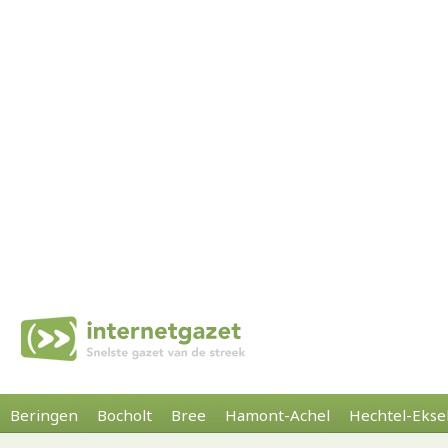
Beringen
Bocholt
Bree
Hamont-Achel
Hechtel-Ekse