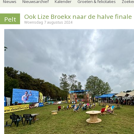
Nieuws
Nieuwsarchief
Kalender
Groeten & felicitaties
Zoeker
Ook Lize Broekx naar de halve finale
Pelt
Woensdag 7 augustus 2024