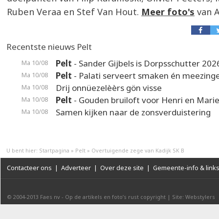
Ruben Veraa en Stef Van Hout.
Meer foto's
van A
Recentste nieuws Pelt
Pelt
- Sander Gijbels is Dorpsschutter 202
Ma 10/08
Pelt
- Palati serveert smaken én meezing
Ma 10/08
Drij onnüezelèèrs gön visse
Ma 10/08
Pelt
- Gouden bruiloft voor Henri en Mari
Ma 10/08
Samen kijken naar de zonsverduistering
Ma 10/08
U bent hier:
Startpagina
»
Pelt
»
Overtuigende zege van Kadijk SK B
Contacteer ons
|
Adverteer
|
Over deze site
|
Gemeente-info & link
© 2004-2013
Faes nv
-
Op de artikels en foto’s rust copyright
|
Site: Webstylers