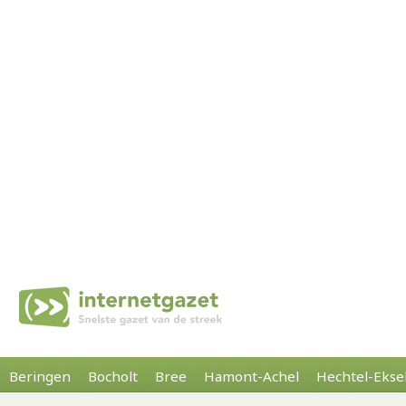
Beringen
Bocholt
Bree
Hamont-Achel
Hechtel-Ekse