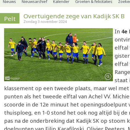
Nieuws
Nieuwsarchief
Kalender
Groeten & felicitaties
Zoeker
Overtuigende zege van Kadijk SK B
Pelt
Zondag 3 november 2024
In
4e 
ontvi
elftal
giste
elftal
Ranger
staat 
klassement op een tweede plaats, maar wel met
punten als het tweede elftal van Achel VV. Michi
scoorde in de 12e minuut het openingsdoelpunt 
thuisploeg, en 1-0 stond het ook nog altijd bij de
pas na de onderbreking dat Kadijk SK op stoom
doelpunten van Filip Karafiloski, Olivier Peeters,