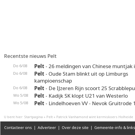
Recentste nieuws Pelt
Pelt
- 26 meldingen van Chinese muntjak i
Do 6/08
Pelt
- Oude Stam blinkt uit op Limburgs
Do 6/08
kampioenschap
Pelt
- De IJzeren Rijn scoort 25 Scrabblep
Do 6/08
Pelt
- Kadijk SK klopt U21 van Westerlo
Wo 5/08
Pelt
- Lindelhoeven VV - Nevok Gruitrode 
Wo 5/08
U bent hier:
Startpagina
»
Pelt
»
Patrick Vanhamond wint kermiskoers Holheide
Contacteer ons
|
Adverteer
|
Over deze site
|
Gemeente-info & link