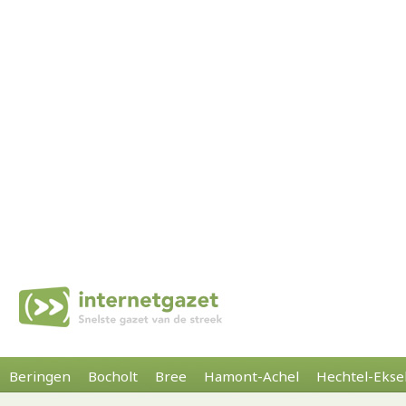
Beringen
Bocholt
Bree
Hamont-Achel
Hechtel-Ekse