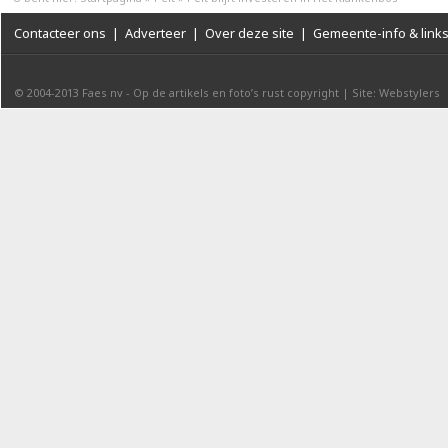
Contacteer ons
|
Adverteer
|
Over deze site
|
Gemeente-info & link
© 2004-2013
Faes nv
-
Op de artikels en foto’s rust copyright
|
Site: Webstylers