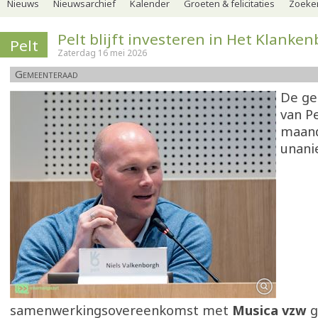
Nieuws
Nieuwsarchief
Kalender
Groeten & felicitaties
Zoeker
Pelt blijft investeren in Het Klanken
Pelt
Zaterdag 16 mei 2026
Gemeenteraad
De g
van P
maan
unani
samenwerkingsovereenkomst met
Musica vzw
g