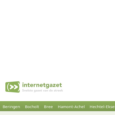
Beringen
Bocholt
Bree
Hamont-Achel
Hechtel-Ekse