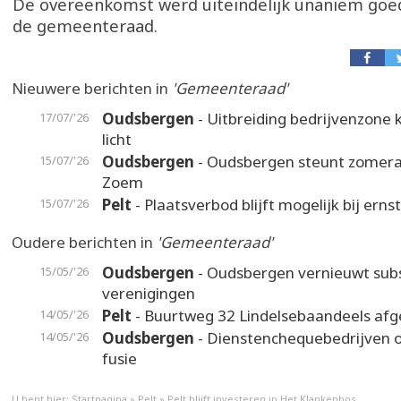
De overeenkomst werd uiteindelijk unaniem go
de gemeenteraad.
Nieuwere berichten in
'Gemeenteraad'
Oudsbergen
- Uitbreiding bedrijvenzone k
17/07/'26
licht
Oudsbergen
- Oudsbergen steunt zomer
15/07/'26
Zoem
Pelt
- Plaatsverbod blijft mogelijk bij erns
15/07/'26
Oudere berichten in
'Gemeenteraad'
Oudsbergen
- Oudsbergen vernieuwt sub
15/05/'26
verenigingen
Pelt
- Buurtweg 32 Lindelsebaandeels afg
14/05/'26
Oudsbergen
- Dienstenchequebedrijven 
14/05/'26
fusie
U bent hier:
Startpagina
»
Pelt
»
Pelt blijft investeren in Het Klankenbos