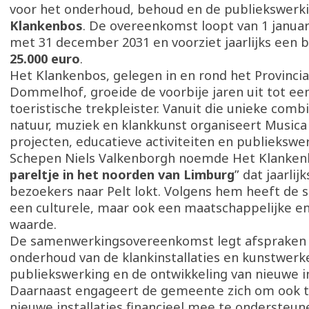
voor het onderhoud, behoud en de publiekswerk
Klankenbos
. De overeenkomst loopt van 1 januar
met 31 december 2031 en voorziet jaarlijks een 
25.000 euro
.
Het Klankenbos, gelegen in en rond het Provinci
Dommelhof, groeide de voorbije jaren uit tot een
toeristische trekpleister. Vanuit die unieke comb
natuur, muziek en klankkunst organiseert Musica
projecten, educatieve activiteiten en publiekswer
Schepen Niels Valkenborgh noemde Het Klanken
pareltje in het noorden van Limburg
” dat jaarli
bezoekers naar Pelt lokt. Volgens hem heeft de si
een culturele, maar ook een maatschappelijke e
waarde.
De samenwerkingsovereenkomst legt afspraken 
onderhoud van de klankinstallaties en kunstwerk
publiekswerking en de ontwikkeling van nieuwe in
Daarnaast engageert de gemeente zich om ook 
nieuwe installaties financieel mee te ondersteune