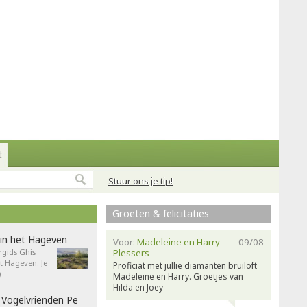
t
Stuur ons je tip!
Groeten & felicitaties
in het Hageven
Voor:
Madeleine en Harry
09/08
gids Ghis
Plessers
 Hageven. Je
Proficiat met jullie diamanten bruiloft
)
Madeleine en Harry. Groetjes van
Hilda en Joey
 Vogelvrienden Pe