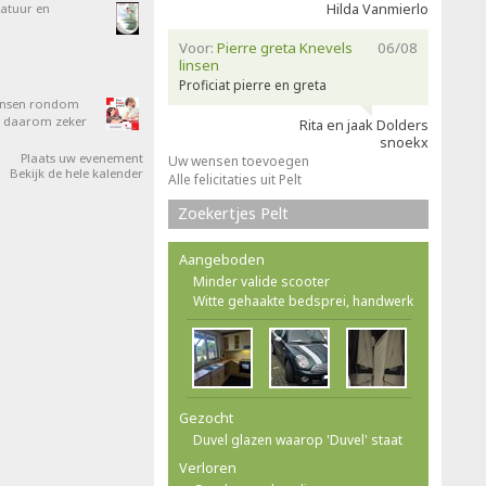
atuur en
Hilda Vanmierlo
Voor:
Pierre greta Knevels
06/08
linsen
Proficiat pierre en greta
mensen rondom
om daarom zeker
Rita en jaak Dolders
snoekx
Plaats uw evenement
Uw wensen toevoegen
Bekijk de hele kalender
Alle felicitaties uit Pelt
Zoekertjes Pelt
Aangeboden
Minder valide scooter
Witte gehaakte bedsprei, handwerk
Gezocht
Duvel glazen waarop 'Duvel' staat
Verloren