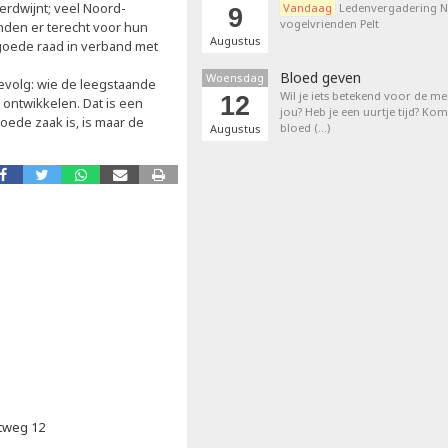
verdwijnt; veel Noord-
Vandaag
Ledenvergadering N
9
vogelvrienden Pelt
den er terecht voor hun
Augustus
goede raad in verband met
Bloed geven
Woensdag
gevolg: wie de leegstaande
Wil je iets betekend voor de 
12
ontwikkelen. Dat is een
jou? Heb je een uurtje tijd? K
ede zaak is, is maar de
bloed (…)
Augustus
tweg 12