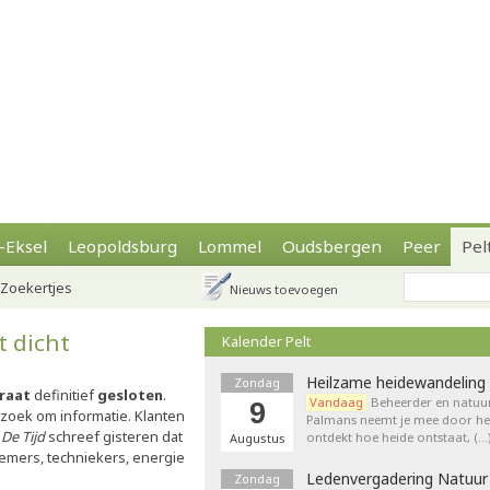
-Eksel
Leopoldsburg
Lommel
Oudsbergen
Peer
Pel
Zoekertjes
Nieuws toevoegen
t dicht
Kalender Pelt
Heilzame heidewandeling 
Zondag
traat
definitief
gesloten
.
Vandaag
Beheerder en natuur
9
rzoek om informatie. Klanten
Palmans neemt je mee door het
t
De Tijd
schreef gisteren dat
ontdekt hoe heide ontstaat, (…
Augustus
emers, techniekers, energie
Ledenvergadering Natuur
Zondag