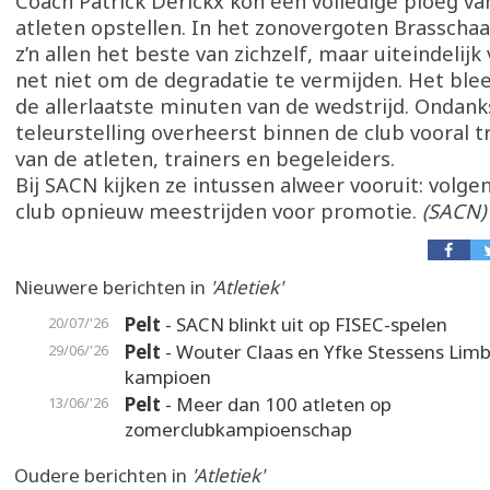
Coach Patrick Derickx kon een volledige ploeg va
atleten opstellen. In het zonovergoten Brasschaa
z’n allen het beste van zichzelf, maar uiteindelijk
net niet om de degradatie te vermijden. Het ble
de allerlaatste minuten van de wedstrijd. Ondank
teleurstelling overheerst binnen de club vooral t
van de atleten, trainers en begeleiders.
Bij SACN kijken ze intussen alweer vooruit: volgen
club opnieuw meestrijden voor promotie.
(SACN)
Nieuwere berichten in
'Atletiek'
Pelt
- SACN blinkt uit op FISEC-spelen
20/07/'26
Pelt
- Wouter Claas en Yfke Stessens Lim
29/06/'26
kampioen
Pelt
- Meer dan 100 atleten op
13/06/'26
zomerclubkampioenschap
Oudere berichten in
'Atletiek'