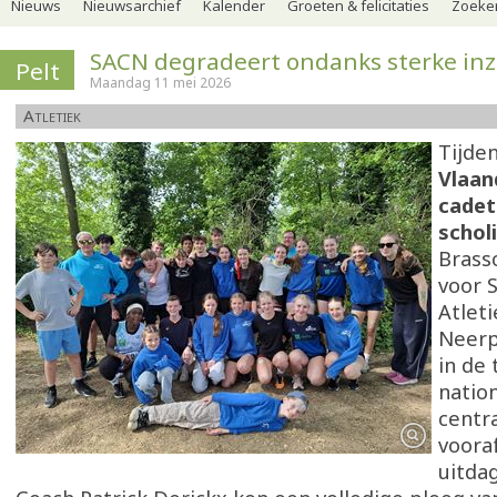
Nieuws
Nieuwsarchief
Kalender
Groeten & felicitaties
Zoeker
SACN degradeert ondanks sterke inz
Pelt
Maandag 11 mei 2026
Atletiek
Tijde
Vlaan
cadet
schol
Brass
voor 
Atlet
Neerp
in de
natio
centra
vooraf
uitda