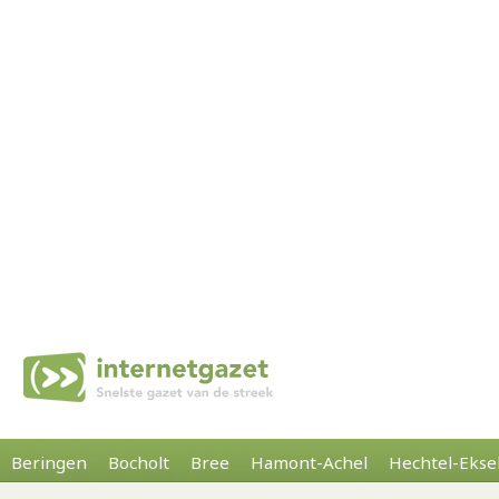
Beringen
Bocholt
Bree
Hamont-Achel
Hechtel-Ekse