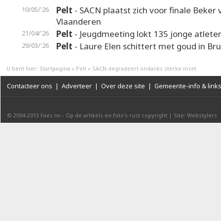
Pelt
- SACN plaatst zich voor finale Beker 
10/05/'26
Vlaanderen
Pelt
- Jeugdmeeting lokt 135 jonge atlete
21/04/'26
Pelt
- Laure Elen schittert met goud in Br
29/03/'26
U bent hier:
Startpagina
»
Pelt
»
SACN degradeert ondanks sterke inzet
Contacteer ons
|
Adverteer
|
Over deze site
|
Gemeente-info & link
© 2004-2013
Faes nv
-
Op de artikels en foto’s rust copyright
|
Site: Webstylers