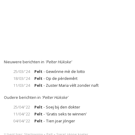
Nieuwere berichten in
'Pelter Hükske'
25/03/'24
Pelt
- Gewónne mè de lotto
18/03/'24
Pelt
- Op de pèrdemêrt
11/03/'24
Pelt
- Zuster Maria vèlt zonder naft
Oudere berichten in
'Pelter Hükske'
25/04/'22
Pelt
- Soej bij den dokter
11/04/'22
Pelt
- 'Gratis seks te winnen'
04/04/'22
Pelt
- Tien joar jónger
U bent hier:
Startpagina
»
Pelt
»
Sjarel zènne koater