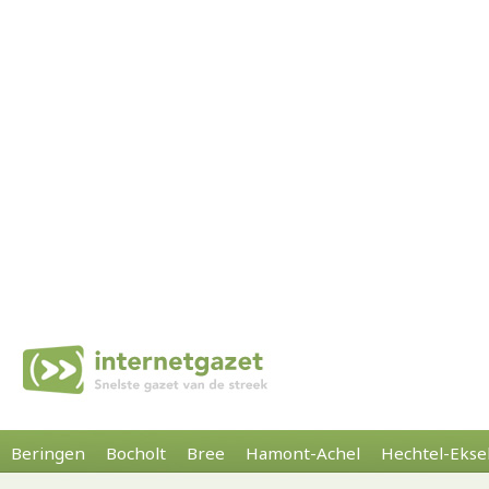
Beringen
Bocholt
Bree
Hamont-Achel
Hechtel-Ekse