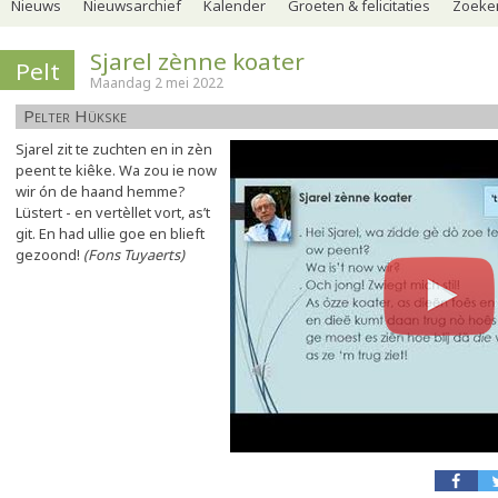
Nieuws
Nieuwsarchief
Kalender
Groeten & felicitaties
Zoeker
Sjarel zènne koater
Pelt
Maandag 2 mei 2022
Pelter Hükske
Sjarel zit te zuchten en in zèn
peent te kiêke. Wa zou ie now
wir ón de haand hemme?
Lüstert - en vertèllet vort, as’t
git. En had ullie goe en blieft
gezoond!
(Fons Tuyaerts)