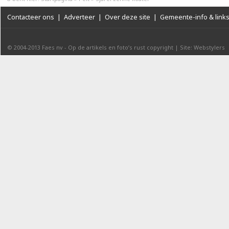
Contacteer ons
|
Adverteer
|
Over deze site
|
Gemeente-info & link
© 2004-2013
Faes nv
-
Op de artikels en foto’s rust copyright
|
Site: Webstylers