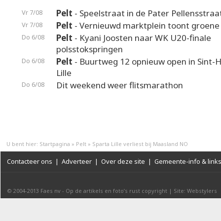
Pelt
- Speelstraat in de Pater Pellensstraa
Vr 7/08
Pelt
- Vernieuwd marktplein toont groene
Vr 7/08
Pelt
- Kyani Joosten naar WK U20-finale
Do 6/08
polsstokspringen
Pelt
- Buurtweg 12 opnieuw open in Sint-H
Do 6/08
Lille
Dit weekend weer flitsmarathon
Do 6/08
U bent hier:
Startpagina
»
Pelt
»
Sparta Lille verliest bij Maasland NO
Contacteer ons
|
Adverteer
|
Over deze site
|
Gemeente-info & link
© 2004-2013
Faes nv
-
Op de artikels en foto’s rust copyright
|
Site: Webstylers