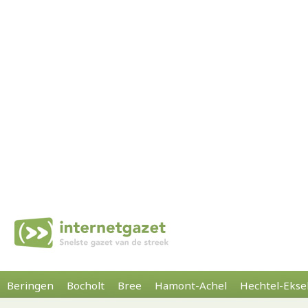
Beringen
Bocholt
Bree
Hamont-Achel
Hechtel-Ekse