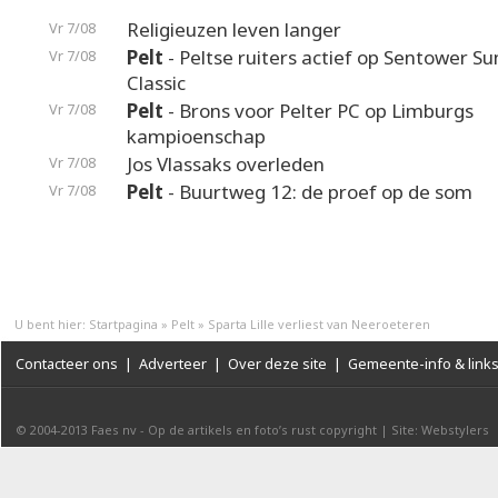
Religieuzen leven langer
Vr 7/08
Pelt
- Peltse ruiters actief op Sentower 
Vr 7/08
Classic
Pelt
- Brons voor Pelter PC op Limburgs
Vr 7/08
kampioenschap
Jos Vlassaks overleden
Vr 7/08
Pelt
- Buurtweg 12: de proef op de som
Vr 7/08
U bent hier:
Startpagina
»
Pelt
»
Sparta Lille verliest van Neeroeteren
Contacteer ons
|
Adverteer
|
Over deze site
|
Gemeente-info & link
© 2004-2013
Faes nv
-
Op de artikels en foto’s rust copyright
|
Site: Webstylers