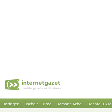
Beringen
Bocholt
Bree
Hamont-Achel
Hechtel-Ekse