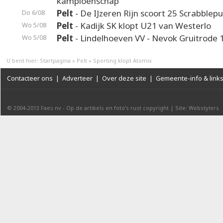
kampioenschap
Pelt
- De IJzeren Rijn scoort 25 Scrabblep
Do 6/08
Pelt
- Kadijk SK klopt U21 van Westerlo
Wo 5/08
Pelt
- Lindelhoeven VV - Nevok Gruitrode 
Wo 5/08
U bent hier:
Startpagina
»
Pelt
»
Sporting klopt Atomix
Contacteer ons
|
Adverteer
|
Over deze site
|
Gemeente-info & link
© 2004-2013
Faes nv
-
Op de artikels en foto’s rust copyright
|
Site: Webstylers