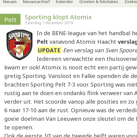
Nieuws
Nieuwsarchief
Kalender
Groeten & felicitaties
Zoeker
Sporting klopt Atomix
Pelt
Zaterdag 7 december 2019
In de BENE-league van het handbal h
Pelt
vanavond Atomix Haacht
verslag
UPDATE
Een verslag van Sven Spoor
Iedereen verwachtte een thuisoverwi
kwam er ook! Atomix is nooit echt een partij ge
gretig Sporting. Vansloot en Falke openden de d
brachten Sporting Pelt 7-3 voor. Sporting was nie
rustig aan te doen en ondanks flink verweer van 
verder uit. Het scoorde vanop alle posities en zo 
6 naar 17-10 aan de rust. Opnieuw was de verded
goeie doelman Van Leeuwen onze sleutel om de 
te openen.
Ook de eerste 10' van de tweede helft waren voo