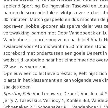
spelend Sporting. De ingevallen Tasevski en Lou
namen de scorende fakkel vlotjes over en het sto
40 minuten. Match gespeeld en dus mochten de 
opdraven. Robbe Spooren als spelverdeler was z
verzwakking, samen met Door Vandebeeck en Lu
Vandenboer scoorde nog voor coach Joël Abati. 
zwaarder voor Atomix want na 50 minuten stond 
scorebord met ondertussen een goeie Denert in 
wedstrijd kabbelde naar het einde maar de over
22 was oververdiend.
Opnieuw een collectieve prestatie, Pelt hijst zich
plaats in het klassement en kan volgende week i
zaakjes doen!
Sporting Pelt:
Van Leeuwen, Denert, Vansloot 4, Sil
Jerry 7, Tasevski 3, Vernooy 1, Köhlen 4/3, Vandeb
Schoenaker R 3, Schoenaker P 1, Vandenboer 1, 