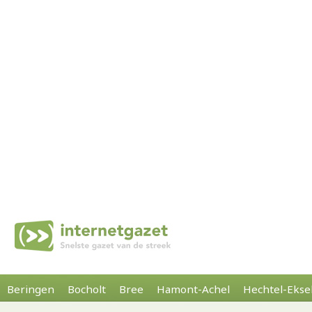
Beringen
Bocholt
Bree
Hamont-Achel
Hechtel-Ekse