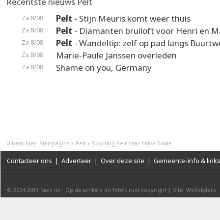
Recentste nieuws Pelt
Pelt
- Stijn Meuris komt weer thuis
Za 8/08
Pelt
- Diamanten bruiloft voor Henri en M
Za 8/08
Pelt
- Wandeltip: zelf op pad langs Buurt
Za 8/08
Marie-Paule Janssen overleden
Za 8/08
Shame on you, Germany
Za 8/08
U bent hier:
Startpagina
»
Pelt
»
Sporting Pelt naar halve finale
Contacteer ons
|
Adverteer
|
Over deze site
|
Gemeente-info & link
© 2004-2013
Faes nv
-
Op de artikels en foto’s rust copyright
|
Site: Webstylers