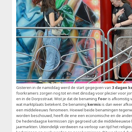
Gisteren in de namiddag werd de start gegegven van
3 dagen k
foorkramers zorgen nog tot en met dinsdag voor plezier voor j
en in de Dorpsstraat. Wist je dat de benaming
foor
is afkomstig 
wat marktplaats betekent. De benaming
kermis
is dan weer afko
een middeleeuws fenomeen. Hoewel beide benamingen tegenw
worden beschouwd, heeft de ene een economische en de andere
De hedendaagse kermissen zijn gegroeid uit die middeleeuwse 
jaarmarkten. Uiteindelijk verdween na verloop van tijd het religi