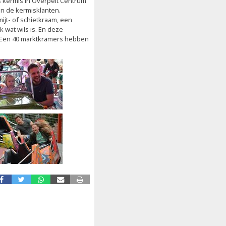
 kermis in Overpelt Centrum
an de kermisklanten.
ijt- of schietkraam, een
k wat wils is. En deze
. Een 40 marktkramers hebben