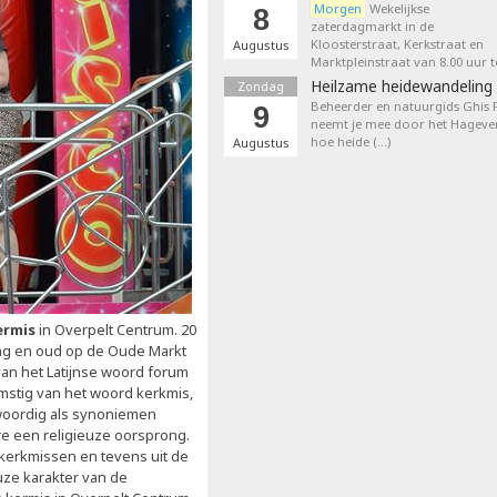
Morgen
Wekelijkse
8
zaterdagmarkt in de
Kloosterstraat, Kerkstraat en
Augustus
Marktpleinstraat van 8.00 uur t
Heilzame heidewandeling 
Zondag
Beheerder en natuurgids Ghis
9
neemt je mee door het Hageven
hoe heide (…)
Augustus
ermis
in Overpelt Centrum. 20
ong en oud op de Oude Markt
van het Latijnse woord forum
mstig van het woord kerkmis,
oordig als synoniemen
 een religieuze oorsprong.
kerkmissen en tevens uit de
euze karakter van de