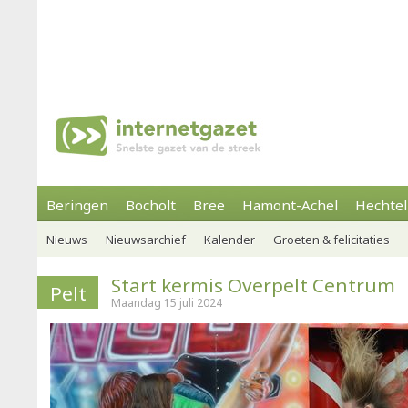
Beringen
Bocholt
Bree
Hamont-Achel
Hechtel
Nieuws
Nieuwsarchief
Kalender
Groeten & felicitaties
Start kermis Overpelt Centrum
Pelt
Maandag 15 juli 2024