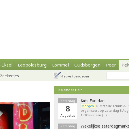
-Eksel
Leopoldsburg
Lommel
Oudsbergen
Peer
Pel
Zoekertjes
Nieuws toevoegen
Kalender Pelt
Kids Fun dag
Zaterdag
Morgen
K. Metallic Tennis & 
8
organiseert op zaterdag 8 Augu
16:00 uur een (…)
Augustus
Wekelijkse zaterdagmark
Zaterdag