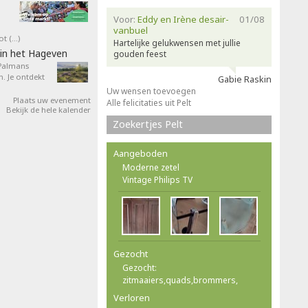
Voor:
Eddy en Irène desair-
01/08
vanbuel
ot (…)
Hartelijke gelukwensen met jullie
in het Hageven
gouden feest
 Palmans
. Je ontdekt
Gabie Raskin
Uw wensen toevoegen
Plaats uw evenement
Alle felicitaties uit Pelt
Bekijk de hele kalender
Zoekertjes Pelt
Aangeboden
Moderne zetel
Vintage Philips TV
Gezocht
Gezocht:
zitmaaiers,quads,brommers,
Verloren