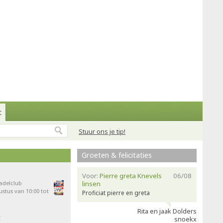
t
Stuur ons je tip!
Groeten & felicitaties
Voor:
Pierre greta Knevels
06/08
Padelclub
linsen
stus van 10:00 tot
Proficiat pierre en greta
Rita en jaak Dolders
t
snoekx