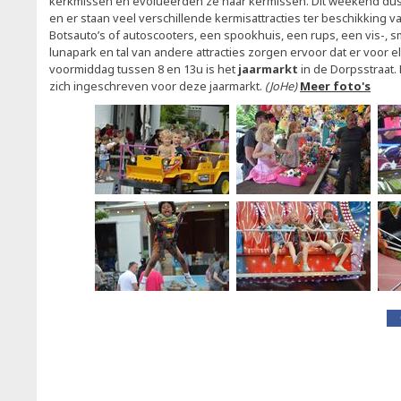
kerkmissen en evolueerden ze naar kermissen. Dit weekend dus
en er staan veel verschillende kermisattracties ter beschikking v
Botsauto’s of autoscooters, een spookhuis, een rups, een vis-, sm
lunapark en tal van andere attracties zorgen ervoor dat er voor el
voormiddag tussen 8 en 13u is het
jaarmarkt
in de Dorpsstraat
zich ingeschreven voor deze jaarmarkt.
(JoHe)
Meer foto's