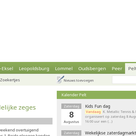
-Eksel
Leopoldsburg
Lommel
Oudsbergen
Peer
Pel
Zoekertjes
Nieuws toevoegen
Kalender Pelt
elijke zeges
Kids Fun dag
Zaterdag
Vandaag
K. Metallic Tennis &
8
organiseert op zaterdag 8 Augu
16:00 uur een (…)
Augustus
weekend overtuigend
Wekelijkse zaterdagmark
Zaterdag
es 1. Beide ploegen kenden