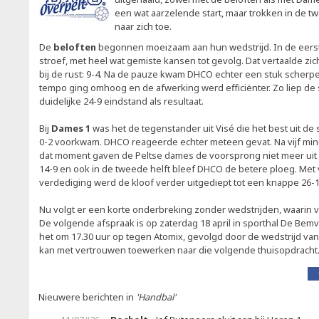
een wat aarzelende start, maar trokken in de tw
naar zich toe.
De
beloften
begonnen moeizaam aan hun wedstrijd. In de eerste
stroef, met heel wat gemiste kansen tot gevolg. Dat vertaalde z
bij de rust: 9-4. Na de pauze kwam DHCO echter een stuk scherpe
tempo ging omhoog en de afwerking werd efficiënter. Zo liep de 
duidelijke 24-9 eindstand als resultaat.
Bij
Dames 1
was het de tegenstander uit Visé die het best uit de 
0-2 voorkwam. DHCO reageerde echter meteen gevat. Na vijf minu
dat moment gaven de Peltse dames de voorsprong niet meer uit h
14-9 en ook in de tweede helft bleef DHCO de betere ploeg. Met
verdediging werd de kloof verder uitgediept tot een knappe 26-
Nu volgt er een korte onderbreking zonder wedstrijden, waarin 
De volgende afspraak is op zaterdag 18 april in sporthal De Be
het om 17.30 uur op tegen Atomix, gevolgd door de wedstrijd va
kan met vertrouwen toewerken naar die volgende thuisopdracht
Nieuwere berichten in
'Handbal'