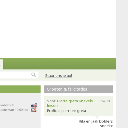
t
Stuur ons je tip!
Groeten & felicitaties
Voor:
Pierre greta Knevels
06/08
 Padelclub
linsen
stus van 10:00 tot
Proficiat pierre en greta
Rita en jaak Dolders
t
snoekx