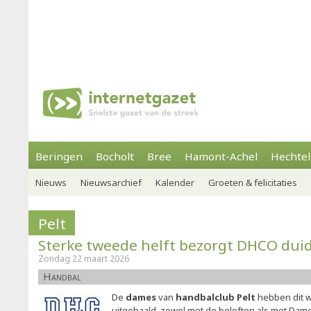
Beringen
Bocholt
Bree
Hamont-Achel
Hechtel
Nieuws
Nieuwsarchief
Kalender
Groeten & felicitaties
Pelt
Sterke tweede helft bezorgt DHCO duid
Zondag 22 maart 2026
Handbal
De
dames
van
handbalclub Pelt
hebben dit 
uitgehaald, zowel met de beloften als met Dam