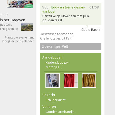
Voor:
Eddy en Irène desair-
01/08
vanbuel
ot (…)
Hartelijke gelukwensen met jullie
in het Hageven
gouden feest
ids Ghis
 Hageven. Je
Gabie Raskin
Uw wensen toevoegen
Plaats uw evenement
Alle felicitaties uit Pelt
Bekijk de hele kalender
Zoekertjes Pelt
Aangeboden
Kinderslaapzak
Motorjas.
Gezocht
Schilderkunst
Verloren
Gouden armbandje