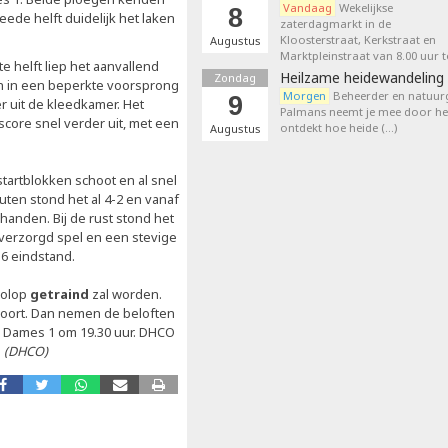
Vandaag
Wekelijkse
8
eede helft duidelijk het laken
zaterdagmarkt in de
Kloosterstraat, Kerkstraat en
Augustus
Marktpleinstraat van 8.00 uur t
 helft liep het aanvallend
Heilzame heidewandeling 
Zondag
ich in een beperkte voorsprong
Morgen
Beheerder en natuurg
9
r uit de kleedkamer. Het
Palmans neemt je mee door het
score snel verder uit, met een
ontdekt hoe heide (…)
Augustus
startblokken schoot en al snel
ten stond het al 4-2 en vanaf
anden. Bij de rust stond het
 verzorgd spel en een stevige
16 eindstand.
volop
getraind
zal worden.
mvoort. Dan nemen de beloften
n Dames 1 om 19.30 uur. DHCO
.
(DHCO)