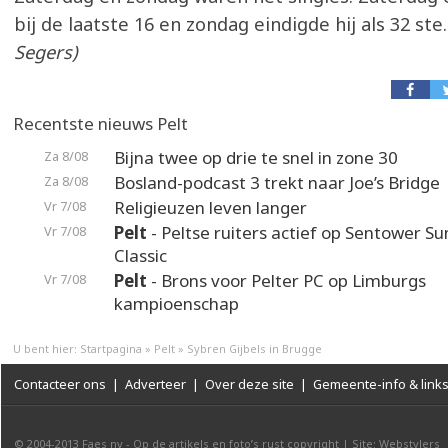
bij de laatste 16 en zondag eindigde hij als 32 ste
Segers)
Recentste nieuws Pelt
Bijna twee op drie te snel in zone 30
Za 8/08
Bosland-podcast 3 trekt naar Joe’s Bridge
Za 8/08
Religieuzen leven langer
Vr 7/08
Pelt
- Peltse ruiters actief op Sentower 
Vr 7/08
Classic
Pelt
- Brons voor Pelter PC op Limburgs
Vr 7/08
kampioenschap
U bent hier:
Startpagina
»
Pelt
»
Sybren Gijbels in Brugge
Contacteer ons
|
Adverteer
|
Over deze site
|
Gemeente-info & link
© 2004-2013
Faes nv
-
Op de artikels en foto’s rust copyright
|
Site: Webstylers