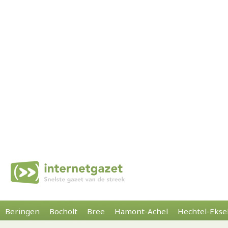
Beringen
Bocholt
Bree
Hamont-Achel
Hechtel-Ekse