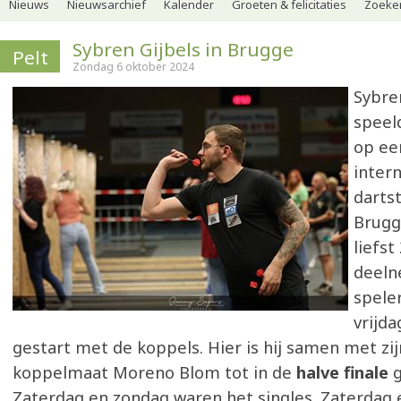
Nieuws
Nieuwsarchief
Kalender
Groeten & felicitaties
Zoeker
Sybren Gijbels in Brugge
Pelt
Zondag 6 oktober 2024
Sybre
speel
op ee
inter
dartst
Brugg
liefst
deel
spele
vrijda
gestart met de koppels. Hier is hij samen met zi
koppelmaat Moreno Blom tot in de
halve finale
g
Zaterdag en zondag waren het singles. Zaterdag 