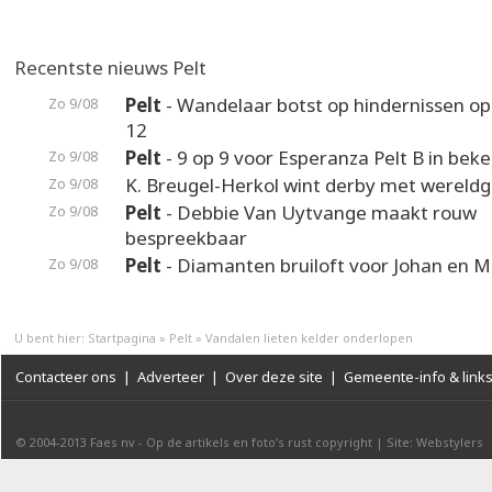
Recentste nieuws Pelt
Pelt
- Wandelaar botst op hindernissen o
Zo 9/08
12
Pelt
- 9 op 9 voor Esperanza Pelt B in beke
Zo 9/08
K. Breugel-Herkol wint derby met wereldg
Zo 9/08
Pelt
- Debbie Van Uytvange maakt rouw
Zo 9/08
bespreekbaar
Pelt
- Diamanten bruiloft voor Johan en M
Zo 9/08
U bent hier:
Startpagina
»
Pelt
»
Vandalen lieten kelder onderlopen
Contacteer ons
|
Adverteer
|
Over deze site
|
Gemeente-info & link
© 2004-2013
Faes nv
-
Op de artikels en foto’s rust copyright
|
Site: Webstylers