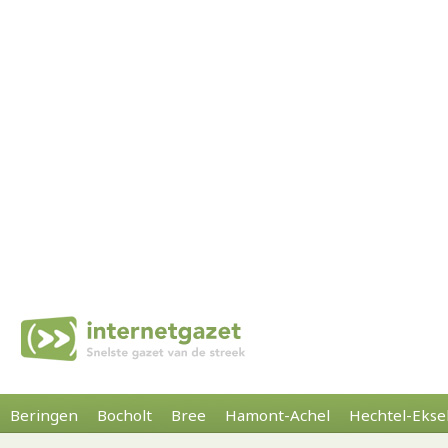
Beringen
Bocholt
Bree
Hamont-Achel
Hechtel-Ekse