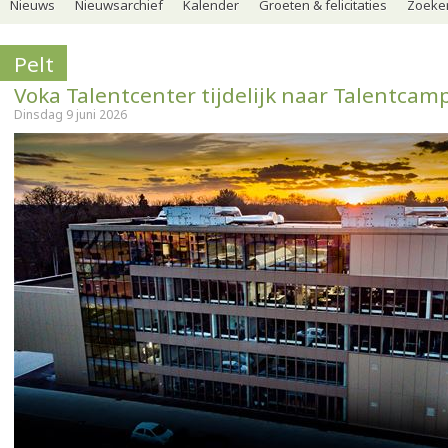
Nieuws
Nieuwsarchief
Kalender
Groeten & felicitaties
Zoeker
Pelt
Voka Talentcenter tijdelijk naar Talentcam
Dinsdag 9 juni 2026