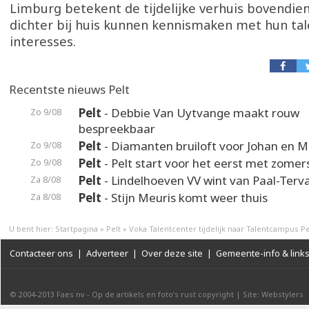
Limburg betekent de tijdelijke verhuis bovendien
dichter bij huis kunnen kennismaken met hun ta
interesses.
Recentste nieuws Pelt
Pelt
- Debbie Van Uytvange maakt rouw
Zo 9/08
bespreekbaar
Pelt
- Diamanten bruiloft voor Johan en M
Zo 9/08
Pelt
- Pelt start voor het eerst met zomer
Zo 9/08
Pelt
- Lindelhoeven VV wint van Paal-Terv
Za 8/08
Pelt
- Stijn Meuris komt weer thuis
Za 8/08
U bent hier:
Startpagina
»
Pelt
»
Voka Talentcenter tijdelijk naar Talentcampus Pe
Contacteer ons
|
Adverteer
|
Over deze site
|
Gemeente-info & link
© 2004-2013
Faes nv
-
Op de artikels en foto’s rust copyright
|
Site: Webstylers