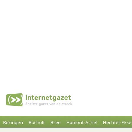
Beringen
Bocholt
Bree
Hamont-Achel
Hechtel-Ekse