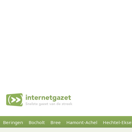
Beringen
Bocholt
Bree
Hamont-Achel
Hechtel-Ekse