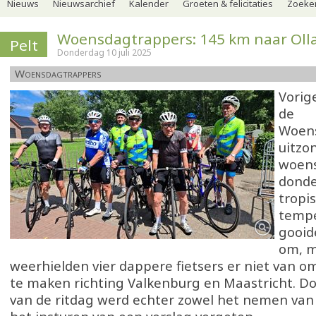
Nieuws
Nieuwsarchief
Kalender
Groeten & felicitaties
Zoeker
Woensdagtrappers: 145 km naar Oll
Pelt
Donderdag 10 juli 2025
Woensdagtrappers
Vorig
de
Woen
uitzon
woens
donde
tropi
temp
gooid
om, 
weerhielden vier dappere fietsers er niet van o
te maken richting Valkenburg en Maastricht. Do
van de ritdag werd echter zowel het nemen van 