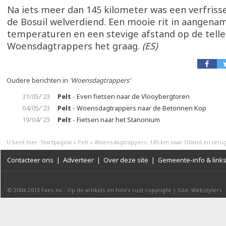
Na iets meer dan 145 kilometer was een verfris
de Bosuil welverdiend. Een mooie rit in aangena
temperaturen en een stevige afstand op de telle
Woensdagtrappers het graag.
(ES)
Oudere berichten in
'Woensdagtrappers'
31/05/'23
Pelt
- Even fietsen naar de Vlooybergtoren
04/05/'23
Pelt
- Woensdagtrappers naar de Betonnen Kop
19/04/'23
Pelt
- Fietsen naar het Stanonium
U bent hier:
Startpagina
»
Pelt
»
Woensdagtrappers: 145 km naar Olland en teru
Contacteer ons
|
Adverteer
|
Over deze site
|
Gemeente-info & link
© 2004-2013
Faes nv
-
Op de artikels en foto’s rust copyright
|
Site: Webstylers