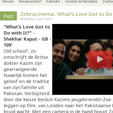
Nieuws
Nieuwsarchief
Kalender
Groeten & felicitaties
Zoeker
Zebracinema: 'What’s Love Got to Do 
Pelt
Maandag 3 april 2023
"What’s Love Got to
Do with It?" -
Shekhar Kaput - GB -
109'
Old school”, zo
omschrijft de Britse
dokter Kazim zijn
gearrangeerde
huwelijk binnen het
geloof en de traditie
van zijn familie uit
Pakistan. Verbijsterd
door die keuze besluit Kazims jeugdvriendin Zoe z
leggen op film, van Londen naar het Pakistaanse
bruid wacht. Met een camera in de hand hoopt Z