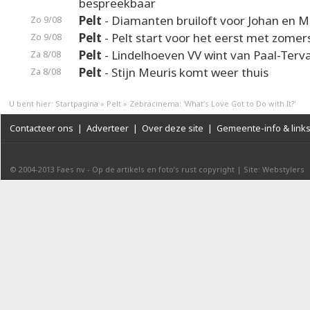
bespreekbaar
Pelt
- Diamanten bruiloft voor Johan en M
Zo 9/08
Pelt
- Pelt start voor het eerst met zomer
Zo 9/08
Pelt
- Lindelhoeven VV wint van Paal-Terv
Za 8/08
Pelt
- Stijn Meuris komt weer thuis
Za 8/08
U bent hier:
Startpagina
»
Pelt
»
Zebracinema: 'What’s Love Got to Do with It?'
Contacteer ons
|
Adverteer
|
Over deze site
|
Gemeente-info & link
© 2004-2013
Faes nv
-
Op de artikels en foto’s rust copyright
|
Site: Webstylers