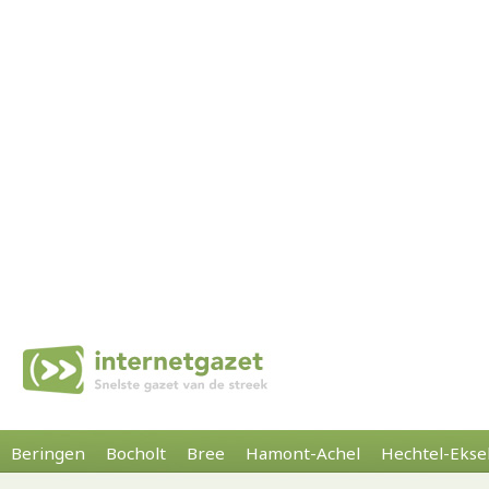
Beringen
Bocholt
Bree
Hamont-Achel
Hechtel-Ekse