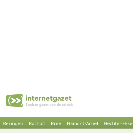
Beringen
Bocholt
Bree
Hamont-Achel
Hechtel-Ekse