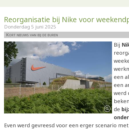
Reorganisatie bij Nike voor weekend
Donderdag 5 juni 2025
Kort nieuws van bij de buren
Bij
Ni
reorg
weeke
werkn
een a
een a
werd 
beken
de
bi
onder
Even werd gevreesd voor een erger scenario met 