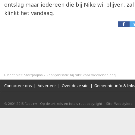
ontslag maar iedereen die bij Nike wil blijven, zal
klinkt het vandaag.
U bent hier:
Startpagina
»
Reorganisatie bij Nike voor weekendploeg
Contacteer ons
|
Adverteer
|
Over deze site
|
Gemeente-info & link
© 2004-2013
Faes nv
-
Op de artikels en foto’s rust copyright
|
Site: Webstylers