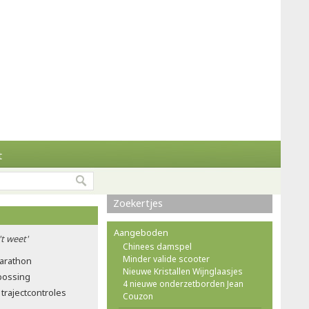
t
Zoekertjes
Aangeboden
't weet'
Chinees damspel
Minder valide scooter
marathon
Nieuwe Kristallen Wijnglaasjes
tbossing
4 nieuwe onderzetborden Jean
trajectcontroles
Couzon