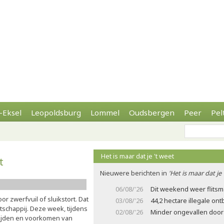
-Eksel
Leopoldsburg
Lommel
Oudsbergen
Peer
Pel
Het is maar dat je 't weet
t
Nieuwere berichten in
'Het is maar dat je 
06/08/'26
Dit weekend weer flits
r zwerfvuil of sluikstort. Dat
03/08/'26
44,2 hectare illegale on
tschappij. Deze week, tijdens
02/08/'26
Minder ongevallen door 
rijden en voorkomen van