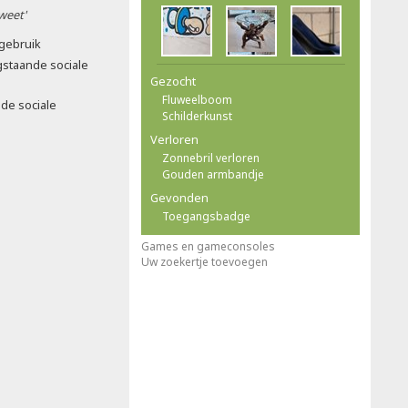
 weet'
-gebruik
gstaande sociale
Gezocht
Fluweelboom
de sociale
Schilderkunst
Verloren
Zonnebril verloren
Gouden armbandje
Gevonden
Toegangsbadge
Games en gameconsoles
Uw zoekertje toevoegen