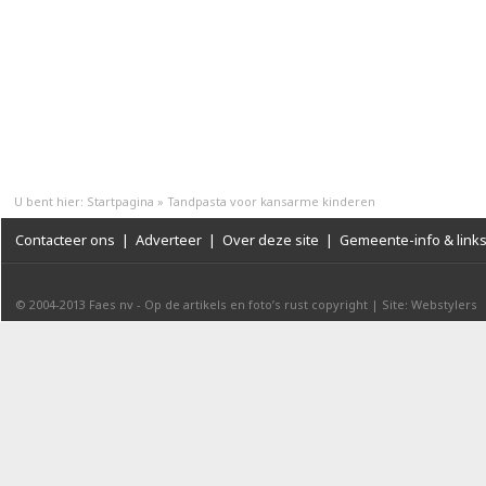
U bent hier:
Startpagina
»
Tandpasta voor kansarme kinderen
Contacteer ons
|
Adverteer
|
Over deze site
|
Gemeente-info & link
© 2004-2013
Faes nv
-
Op de artikels en foto’s rust copyright
|
Site: Webstylers