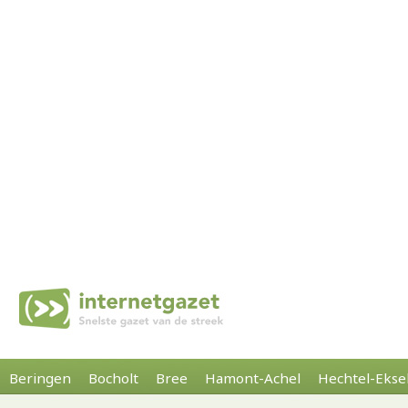
Beringen
Bocholt
Bree
Hamont-Achel
Hechtel-Ekse