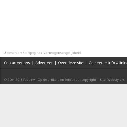
U bent hier:
Startpagina
»
Vermogensongelijkheid
Contacteer ons
|
Adverteer
|
Over deze site
|
Gemeente-info & link
© 2004-2013
Faes nv
-
Op de artikels en foto’s rust copyright
|
Site: Webstylers