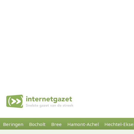
Beringen
Bocholt
Bree
Hamont-Achel
Hechtel-Ekse