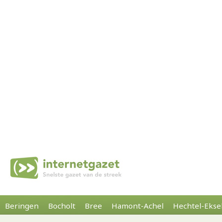
Beringen
Bocholt
Bree
Hamont-Achel
Hechtel-Ekse