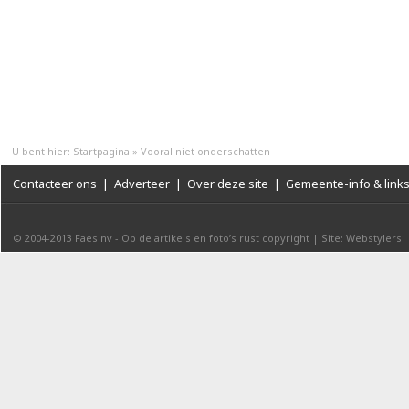
U bent hier:
Startpagina
»
Vooral niet onderschatten
Contacteer ons
|
Adverteer
|
Over deze site
|
Gemeente-info & link
© 2004-2013
Faes nv
-
Op de artikels en foto’s rust copyright
|
Site: Webstylers