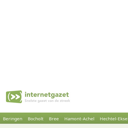
Beringen
Bocholt
Bree
Hamont-Achel
Hechtel-Ekse