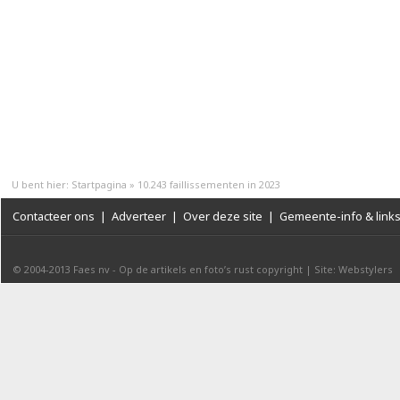
U bent hier:
Startpagina
»
10.243 faillissementen in 2023
Contacteer ons
|
Adverteer
|
Over deze site
|
Gemeente-info & link
© 2004-2013
Faes nv
-
Op de artikels en foto’s rust copyright
|
Site: Webstylers