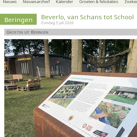
Nieuws
Nieuwsarchief
Kalender
Groeten & felicitaties
Zoeker
Beverlo, van Schans tot School
Beringen
Zondag 5 juli 2026
Groeten uit Beringen