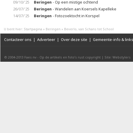
09/10/'25
Beringen
- Op een mistige ochtend
26/07/'25
Beringen
- Wandelen aan Koersels Kapelleke
14/07/'25
Beringen
- Fotozoektocht in Korspel
U bent hier:
Startpagina
»
Beringen
»
Beverlo, van Schans tot School
Contacteer ons
|
Adverteer
|
Over deze site
|
Gemeente-info & link
© 2004-2013
Faes nv
-
Op de artikels en foto’s rust copyright
|
Site: Webstylers