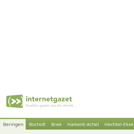
Beringen
Bocholt
Bree
Hamont-Achel
Hechtel-Ekse