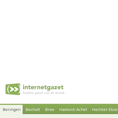
Beringen
Bocholt
Bree
Hamont-Achel
Hechtel-Ekse