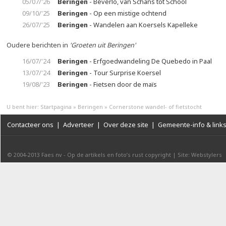
05/07/'26
Beringen
- Beverlo, van Schans tot School
09/10/'25
Beringen
- Op een mistige ochtend
26/07/'25
Beringen
- Wandelen aan Koersels Kapelleke
Oudere berichten in
'Groeten uit Beringen'
16/07/'24
Beringen
- Erfgoedwandeling De Quebedo in Paal
13/07/'24
Beringen
- Tour Surprise Koersel
19/08/'23
Beringen
- Fietsen door de maïs
U bent hier:
Startpagina
»
Beringen
»
Cornerstone wandel- of fietstocht
Contacteer ons
|
Adverteer
|
Over deze site
|
Gemeente-info & link
© 2004-2013
Faes nv
-
Op de artikels en foto’s rust copyright
|
Site: Webstylers